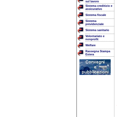
sul lavoro
Sistema creditizio e
assicurativo
Sistema fiscale
Sistema
previdenziale
Sistema sanitario
Volontariato e
nonprofit
Welfare
Rassegna Stampa
Estera