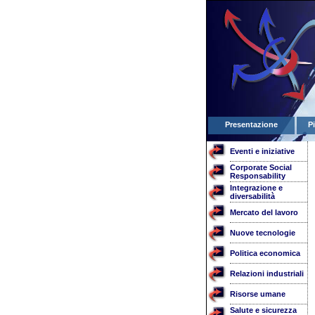
Presentazione
P
Eventi e iniziative
Corporate Social
Responsability
Integrazione e
diversabilità
Mercato del lavoro
Nuove tecnologie
Politica economica
Relazioni industriali
Risorse umane
Salute e sicurezza