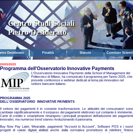
Centro Studi Sociali
Pietro Desiderato
ietro Desiderato
Finalità
Statuto
Comitato Scienti
20/03/2025
Programma dell'Osservatorio Innovative Payments
L'Osservatorio Innovative Payments della School of Management del
Politecnico di Milano, ha comunicato il programma per l'anno 2025, che
prevede conferenze e webinar dedicati al tema più innovativo nel
settore bancario italiano.
PROGRAMMA 2025
DELL'OSSERVATORIO
INNOVATIVE PAYMENTS
Il settore dei pagamenti è in costante trasformazione. Le abitudini dei consumatori sono
cambiate significativamente e il sorpasso dei pagamenti elettronici sul contante è imminente.
Carte di credito e smartphone rimangono i principali propulsori dell’adozione dei pagamenti
innovativi, ma numerosi trend stanno rivoluzionando il panorama.
Buy Now Pay Later, Wearable, pagamenti “Account to Account”, Software POS e i nuovi
progetti di valute digitali abilitati anche dalla normativa promettono di ridefinire l’intero