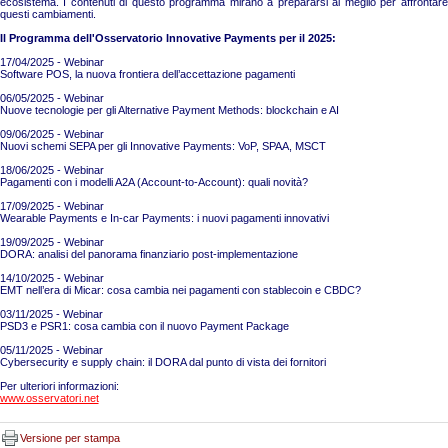
ecosistema. I contenuti di questo programma mirano a prepararsi al meglio per affrontare
questi cambiamenti.
Il Programma dell'Osservatorio Innovative Payments per il 2025:
17/04/2025 - Webinar
Software POS, la nuova frontiera dell’accettazione pagamenti
06/05/2025 - Webinar
Nuove tecnologie per gli Alternative Payment Methods: blockchain e AI
09/06/2025 - Webinar
Nuovi schemi SEPA per gli Innovative Payments: VoP, SPAA, MSCT
18/06/2025 - Webinar
Pagamenti con i modelli A2A (Account-to-Account): quali novità?
17/09/2025 - Webinar
Wearable Payments e In-car Payments: i nuovi pagamenti innovativi
19/09/2025 - Webinar
DORA: analisi del panorama finanziario post-implementazione
14/10/2025 - Webinar
EMT nell’era di Micar: cosa cambia nei pagamenti con stablecoin e CBDC?
03/11/2025 - Webinar
PSD3 e PSR1: cosa cambia con il nuovo Payment Package
05/11/2025 - Webinar
Cybersecurity e supply chain: il DORA dal punto di vista dei fornitori
Per ulteriori informazioni:
www.osservatori.net
Versione per stampa