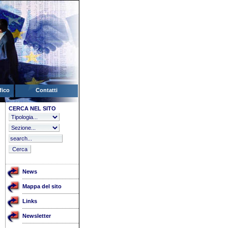
fico
Contatti
CERCA NEL SITO
News
Mappa del sito
Links
Newsletter