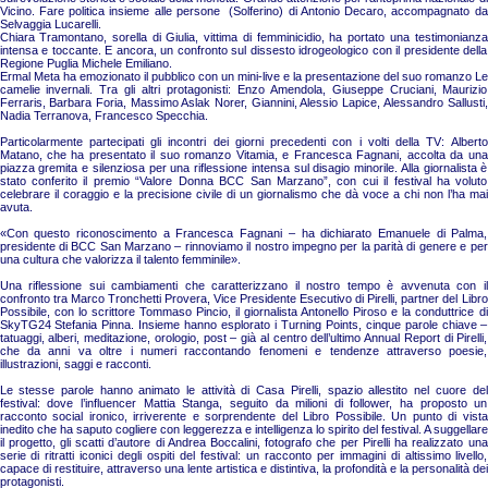
Vicino. Fare politica insieme alle persone (Solferino) di Antonio Decaro, accompagnato da
Selvaggia Lucarelli.
Chiara Tramontano, sorella di Giulia, vittima di femminicidio, ha portato una testimonianza
intensa e toccante. E ancora, un confronto sul dissesto idrogeologico con il presidente della
Regione Puglia Michele Emiliano.
Ermal Meta ha emozionato il pubblico con un mini-live e la presentazione del suo romanzo Le
camelie invernali. Tra gli altri protagonisti: Enzo Amendola, Giuseppe Cruciani, Maurizio
Ferraris, Barbara Foria, Massimo Aslak Norer, Giannini, Alessio Lapice, Alessandro Sallusti,
Nadia Terranova, Francesco Specchia.
Particolarmente partecipati gli incontri dei giorni precedenti con i volti della TV: Alberto
Matano, che ha presentato il suo romanzo Vitamia, e Francesca Fagnani, accolta da una
piazza gremita e silenziosa per una riflessione intensa sul disagio minorile. Alla giornalista è
stato conferito il premio “Valore Donna BCC San Marzano”, con cui il festival ha voluto
celebrare il coraggio e la precisione civile di un giornalismo che dà voce a chi non l’ha mai
avuta.
«Con questo riconoscimento a Francesca Fagnani – ha dichiarato Emanuele di Palma,
presidente di BCC San Marzano – rinnoviamo il nostro impegno per la parità di genere e per
una cultura che valorizza il talento femminile».
Una riflessione sui cambiamenti che caratterizzano il nostro tempo è avvenuta con il
confronto tra Marco Tronchetti Provera, Vice Presidente Esecutivo di Pirelli, partner del Libro
Possibile, con lo scrittore Tommaso Pincio, il giornalista Antonello Piroso e la conduttrice di
SkyTG24 Stefania Pinna. Insieme hanno esplorato i Turning Points, cinque parole chiave –
tatuaggi, alberi, meditazione, orologio, post – già al centro dell’ultimo Annual Report di Pirelli,
che da anni va oltre i numeri raccontando fenomeni e tendenze attraverso poesie,
illustrazioni, saggi e racconti.
Le stesse parole hanno animato le attività di Casa Pirelli, spazio allestito nel cuore del
festival: dove l’influencer Mattia Stanga, seguito da milioni di follower, ha proposto un
racconto social ironico, irriverente e sorprendente del Libro Possibile. Un punto di vista
inedito che ha saputo cogliere con leggerezza e intelligenza lo spirito del festival. A suggellare
il progetto, gli scatti d’autore di Andrea Boccalini, fotografo che per Pirelli ha realizzato una
serie di ritratti iconici degli ospiti del festival: un racconto per immagini di altissimo livello,
capace di restituire, attraverso una lente artistica e distintiva, la profondità e la personalità dei
protagonisti.