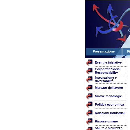
Presentazione
P
Eventi e iniziative
Corporate Social
Responsability
Integrazione e
diversabilità
Mercato del lavoro
Nuove tecnologie
Politica economica
Relazioni industriali
Risorse umane
Salute e sicurezza