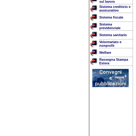
sul lavoro
Sistema creditizio e
assicurativo
Sistema fiscale
Sistema
previdenziale
Sistema sanitario
Volontariato e
nonprofit
Welfare
Rassegna Stampa
Estera