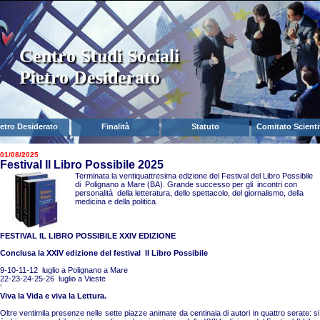
Centro Studi Sociali
Pietro Desiderato
ietro Desiderato
Finalità
Statuto
Comitato Scienti
01/08/2025
Festival Il Libro Possibile 2025
Terminata la ventiquattresima edizione del Festival del Libro Possibile
di Polignano a Mare (BA). Grande successo per gli incontri con
personalità della letteratura, dello spettacolo, del giornalismo, della
medicina e della politica.
FESTIVAL IL LIBRO POSSIBILE XXIV EDIZIONE
Conclusa la XXIV edizione del festival Il Libro Possibile
9-10-11-12 luglio a Polignano a Mare
22-23-24-25-26 luglio a Vieste
‘
Viva la Vida e viva la Lettura.
Oltre ventimila presenze nelle sette piazze animate da centinaia di autori in quattro serate: si