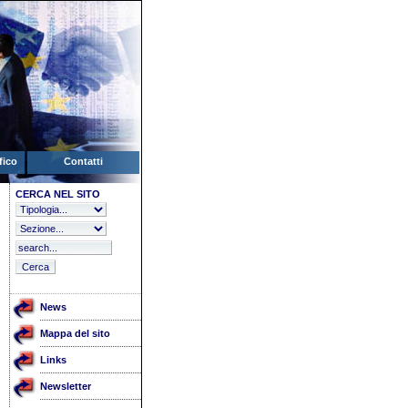
fico
Contatti
CERCA NEL SITO
News
Mappa del sito
Links
Newsletter