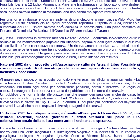
è chiusa con un bilancio straordinario la prima tappa della XXIV edizione del Festival Il Libro
Possibile. Dal 9 al 12 luglio, Polignano a Mare si è trasformata in un laboratorio vivo di idee,
storie e pensiero condiviso. Un cartellone ricchissimo, un pubblico partecipe fino a tarda
sera, anche sotto le raffiche di maestrale, che non hanno mai spento l’entusiasmo.
Per una cifra simbolica e con un sistema di prenotazione online, piazza Aldo Moro ha
registrato il tutto esaurito già nei giorni precedenti l’apertura. Rispetto al 2024, l’incasso è
aumentato del 50%: l’intera somma sarà devoluta in beneficienza, una parte destinata al
Reparto di Oncologia Pediatrica dell’Ospedale SS. Annunziata di Taranto.
«Questo – commenta la direttrice artistica Rosella Santoro – conferma la vocazione civile e
solidale di una manifestazione popolare ma riflessiva, capace di coniugare contenuti culturali
di alto livello e forte partecipazione emotiva. Un ringraziamento speciale va a tutti gli autori,
che con generosità e passione hanno contribuito a rendere ogni incontro un momento unico
di dialogo e condivisione. Un grazie particolare va a tutta la macchina organizzativa del Libro
Possibile, per accompagnare con passione e cura, il ritmo intenso del festival».
Nato nel 2002 da un progetto dell’Associazione culturale Artes, il Libro Possibile si
conferma un punto di riferimento per chi cerca uno spazio di confronto autentico,
inclusivo e accessibile.
Al maestrale, il pubblico ha risposto con calore e tenacia fino all’ultimo appuntamento. «La
vera forza de Il Libro Possibile – conclude Santoro – sono le persone: chi ascolta, chi si
emoziona, chi torna ogni anno per condividere pensiero, parola e bellezza. La voglia di
cultura, il sostegno e la presenza costante del pubblico sono il motore del festival».
Un pubblico che non si limita alle piazze, ma che segue con passione anche da casa: le
quattro serate della tappa polignanese di #iLP25 hanno registrato oltre 1,5 milioni di contatti
televisivi con le dirette su Sky TG24 e Telenorba. E nei principali contenitori del daytime di
entrambi i canali che hanno ospitato i diversi protagonisti del festival.
L’edizione 2025, la ventiquattresima, si è svolta all’insegna del tema Viva la Vida!, con
scrittori, scienziati, filosofi, giornalisti e artisti alternarsi sul palco in una
celebrazione corale della cultura come atto di resistenza e speranza.
La serata conclusiva ha offerto un programma denso e variegato: Stefano Mancuso ha
aperto con una lectio magistralis, sull’intelligenza vegetale e la necessità di un cambio di
paradigma ecologico. A seguire, Ignazio Visco e Mimmo Mazza hanno dialogato
sull’evoluzione storica e sociale della moneta. Grande attenzione per l’anteprima nazionale di