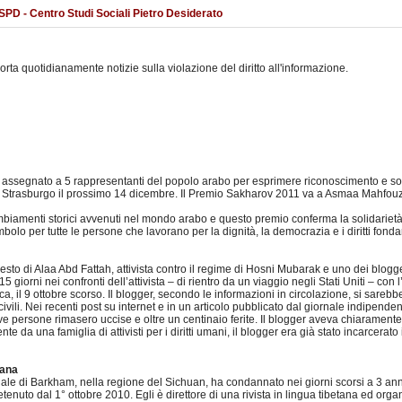
SPD - Centro Studi Sociali Pietro Desiderato
orta quotidianamente notizie sulla violazione del diritto all'informazione.
assegnato a 5 rappresentanti del popolo arabo per esprimere riconoscimento e sosteg
 Strasburgo il prossimo 14 dicembre. Il Premio Sakharov 2011 va a Asmaa Mahfouz (
amenti storici avvenuti nel mondo arabo e questo premio conferma la solidarietà e i
bolo per tutte le persone che lavorano per la dignità, la democrazia e i diritti fond
rresto di Alaa Abd Fattah, attivista contro il regime di Hosni Mubarak e uno dei blog
 giorni nei confronti dell’attivista – di rientro da un viaggio negli Stati Uniti – con 
ca, il 9 ottobre scorso. Il blogger, secondo le informazioni in circolazione, si sareb
i civili. Nei recenti post su internet e in un articolo pubblicato dal giornale indipende
ove persone rimasero uccise e oltre un centinaio ferite. Il blogger aveva chiaramente 
e da una famiglia di attivisti per i diritti umani, il blogger era già stato incarcerat
tana
bunale di Barkham, nella regione del Sichuan, ha condannato nei giorni scorsi a 3 ann
uto dal 1° ottobre 2010. Egli è direttore di una rivista in lingua tibetana ed organi