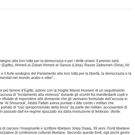
no alla loro lotta per la democrazia e per i diritti umani. Il premio sarà
Egitto), Ahmed al-Zubair Ahmed al-Sanusi (Libia), Razan Zaitouneh (Siria), Ali
l forte sostegno del Parlamento alla loro lotta per la libertà, la democrazia e la
amentali nel mondo arabo e oltre"...
ger più famosi d’Egitto, autore con la moglie Manal Hussein di un seguitissimo
l’accusa di “incitamento alla violenza” durante gli scontri fra manifestanti copti e
be rifiutato di rispondere alle domande che gli venivano formulate dall’accusa in
nte ‘Al Shourouk’, Abdel Fattah aveva puntato il dito contro i militari che
parlato di “uso sproporzionato della forza” da parte dei militari, accusandoli di
o in passato dall’ex-regime spazzato via dalla rivoluzione di febbraio. (fonte:
i di carcere l’insegnante e scrittore tibetano Jolep Dawa, 39 anni. Fonti tibetane
zzatore di conferenze culturali tibetane. Secondo queste fonti, egli pochi giorni