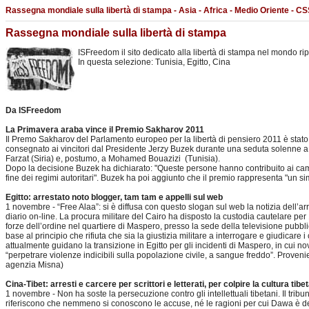
Rassegna mondiale sulla libertà di stampa - Asia - Africa - Medio Oriente - CS
Rassegna mondiale sulla libertà di stampa
ISFreedom il sito dedicato alla libertà di stampa nel mondo rip
In questa selezione: Tunisia, Egitto, Cina
Da ISFreedom
La Primavera araba vince il Premio Sakharov 2011
Il Premo Sakharov del Parlamento europeo per la libertà di pensiero 2011 è stato 
consegnato ai vincitori dal Presidente Jerzy Buzek durante una seduta solenne a
Farzat (Siria) e, postumo, a Mohamed Bouazizi (Tunisia).
Dopo la decisione Buzek ha dichiarato: "Queste persone hanno contribuito ai cambi
fine dei regimi autoritari". Buzek ha poi aggiunto che il premio rappresenta "un sim
Egitto: arrestato noto blogger, tam tam e appelli sul web
1 novembre - “Free Alaa”: si è diffusa con questo slogan sul web la notizia dell’a
diario on-line. La procura militare del Cairo ha disposto la custodia cautelare per 15
forze dell’ordine nel quartiere di Maspero, presso la sede della televisione pubbli
base al principio che rifiuta che sia la giustizia militare a interrogare e giudicare 
attualmente guidano la transizione in Egitto per gli incidenti di Maspero, in cui n
“perpetrare violenze indicibili sulla popolazione civile, a sangue freddo”. Provenient
agenzia Misna)
Cina-Tibet: arresti e carcere per scrittori e letterati, per colpire la cultura tibe
1 novembre - Non ha soste la persecuzione contro gli intellettuali tibetani. Il tri
riferiscono che nemmeno si conoscono le accuse, né le ragioni per cui Dawa è deten