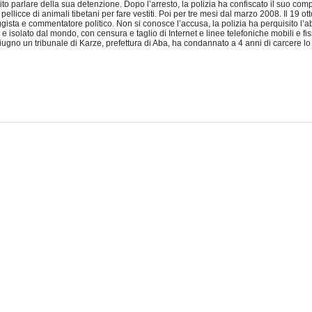
 parlare della sua detenzione. Dopo l’arresto, la polizia ha confiscato il suo computer 
licce di animali tibetani per fare vestiti. Poi per tre mesi dal marzo 2008. Il 19 ott
gista e commentatore politico. Non si conosce l’accusa, la polizia ha perquisito l’a
re e isolato dal mondo, con censura e taglio di Internet e linee telefoniche mobili e f
giugno un tribunale di Karze, prefettura di Aba, ha condannato a 4 anni di carcere lo 