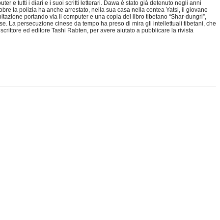
e tutti i diari e i suoi scritti letterari. Dawa è stato già detenuto negli anni
obre la polizia ha anche arrestato, nella sua casa nella contea Yatsi, il giovane
bitazione portando via il computer e una copia del libro tibetano “Shar-dungri”,
isse. La persecuzione cinese da tempo ha preso di mira gli intellettuali tibetani, che
scrittore ed editore Tashi Rabten, per avere aiutato a pubblicare la rivista