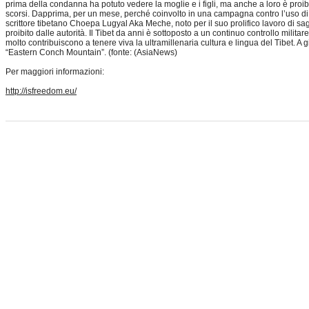
prima della condanna ha potuto vedere la moglie e i figli, ma anche a loro è proibito
scorsi. Dapprima, per un mese, perché coinvolto in una campagna contro l’uso di pel
scrittore tibetano Choepa Lugyal Aka Meche, noto per il suo prolifico lavoro di sag
proibito dalle autorità. Il Tibet da anni è sottoposto a un continuo controllo milita
molto contribuiscono a tenere viva la ultramillenaria cultura e lingua del Tibet. A 
“Eastern Conch Mountain”. (fonte: (AsiaNews)
Per maggiori informazioni:
http://isfreedom.eu/