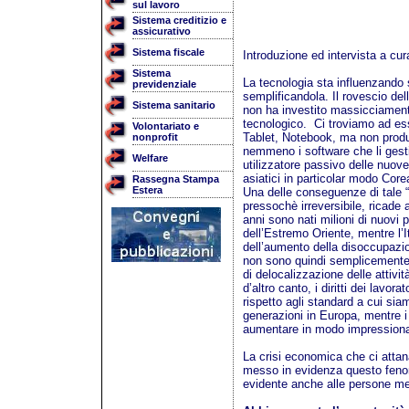
sul lavoro
Sistema creditizio e
assicurativo
Sistema fiscale
Introduzione ed intervista a cur
Sistema
La tecnologia sta influenzando s
previdenziale
semplificandola. Il rovescio del
Sistema sanitario
non ha investito massicciamente
tecnologico. Ci troviamo ad ess
Volontariato e
Tablet, Notebook, ma non produ
nonprofit
nemmeno i software che li gesti
Welfare
utilizzatore passivo delle nuove
asiatici in particolar modo Core
Rassegna Stampa
Estera
Una delle conseguenze di tale “
pressochè irreversibile, ricade 
anni sono nati milioni di nuovi p
dell’Estremo Oriente, mentre l’
dell’aumento della disoccupazio
non sono quindi semplicemente a
di delocalizzazione delle attività
d’altro canto, i diritti dei lavora
rispetto agli standard a cui si
generazioni in Europa, mentre i 
aumentare in modo impressiona
La crisi economica che ci atta
messo in evidenza questo fenome
evidente anche alle persone me