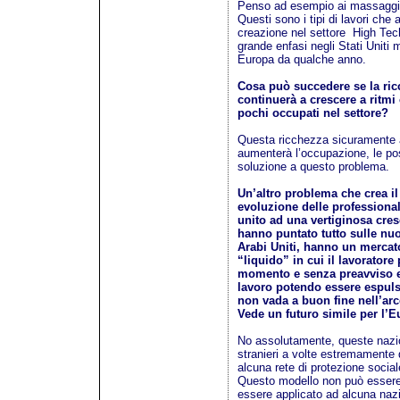
Penso ad esempio ai massaggiato
Questi sono i tipi di lavori ch
creazione nel settore High Tec
grande enfasi negli Stati Uniti
Europa da qualche anno.
Cosa può succedere se la ricc
continuerà a crescere a ritmi 
pochi occupati nel settore?
Questa ricchezza sicuramente a
aumenterà l’occupazione, le po
soluzione a questo problema.
Un’altro problema che crea il
evoluzione delle professiona
unito ad una vertiginosa cres
hanno puntato tutto sulle nu
Arabi Uniti, hanno un mercato
“liquido” in cui il lavoratore
momento e senza preavviso ed
lavoro potendo essere espulso
non vada a buon fine nell’arc
Vede un futuro simile per l’
No assolutamente, queste nazio
stranieri a volte estremamente 
alcuna rete di protezione social
Questo modello non può essere
essere applicato ad alcuna naz