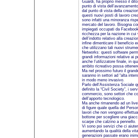
Guardi, ha proprio messo il dito
punto di vista dell’avanzamento
dal punto di vista della creazio
questi nuovi posti di lavoro cre
sono infatti una minoranza risp
mercato del lavoro. Bisogna co
impiegati occupati da Facebook 
ricchezza per la nazione in cui 
dell’indotto relativo alla creaz
infine dimenticare il beneficio
che utilizzano tali nuovi strume
Networks: questi software perme
grandi informazioni relative ai
anche l’utilizzatore finale, in 
ambito ricreativo possa ottener
Ma nel prossimo futuro il grand
saranno in settori ad “alta inte
in modo meno invasivo.
Parlo dell’Assistenza Sociale 
definito la “Civil Society”, i ser
commercio, sono settori che c
dell’apporto tecnologico.
Ma anche rimanendo ad un livell
di figure quale quella del Pers
lavori che non vengono effettua
bottone per scegliere una giacc
scarpe che calzino a pennello.
Vi sono poi servizi che ci aiut
aumentando la qualità della vita 
generazioni passate erano inim