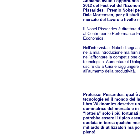
Abbiamo avuto l’opportunità d
2012 del Festival dell’Econom
Pissarides, Premio Nobel pe
Dale Mortensen, per gli studi 
mercato del lavoro a livello 
Il Nobel Pissarides è direttore
al Centro per le Performance 
Economics.
Nell’intervista il Nobel disegn
nella mia introduzione ma fornis
nell’affrontare la competizione 
tecnologico. Aumentare il Dial
uscire dalla Crisi e raggiungere
all’aumento della produttività.
L’INTER
Professor Pissarides, qual’è 
tecnologie ed il mondo del l
libro Wikinomics descrive un
dominatrice del mercato e in
“lotteria” solo i più fortunat
potrebbe essere il tipico es
quotata in borsa qualche mese
miliardo di utilizzatori ma 
pieno!