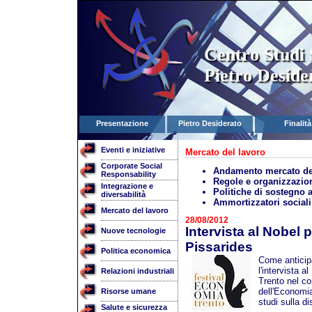
Centro Studi 
Pietro Deside
Presentazione
Pietro Desiderato
Finalità
Eventi e iniziative
Mercato del lavoro
Corporate Social
Andamento mercato de
Responsability
Regole e organizzazion
Integrazione e
Politiche di sostegno 
diversabilità
Ammortizzatori sociali
Mercato del lavoro
28/08/2012
Intervista al Nobel
Nuove tecnologie
Pissarides
Politica economica
Come anticipa
l'intervista a
Relazioni industriali
Trento nel co
dell'Economia
Risorse umane
studi sulla d
Salute e sicurezza