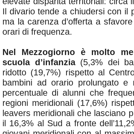
elevate disparità territoriali: circ
Il divario tende a chiudersi con i
ma la carenza d’offerta a sfavore
orari di frequenza.
Nel Mezzogiorno è molto meno
scuola d’infanzia
(5,3% dei bam
ridotto (19,7%) rispetto al Cent
bambini ad orario prolungato e r
percentuale di alunni che frequ
regioni meridionali (17,6%) rispe
leavers meridionali che lasciano 
il 16,3% al Sud a fronte dell’11,
giovani meridionali con al massim