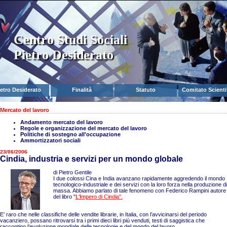
Centro Studi Sociali
Pietro Desiderato
ietro Desiderato
Finalità
Statuto
Comitato Scienti
Mercato del lavoro
Andamento mercato del lavoro
Regole e organizzazione del mercato del lavoro
Politiche di sostegno all'occupazione
Ammortizzatori sociali
23/06/2006
Cindia, industria e servizi per un mondo globale
di Pietro Gentile
I due colossi Cina e India avanzano rapidamente aggredendo il mondo
tecnologico-industriale e dei servizi con la loro forza nella produzione di
massa. Abbiamo parlato di tale fenomeno con Federico Rampini autore
del libro "
L'Impero di Cindia".
E’ raro che nelle classifiche delle vendite librarie, in Italia, con l’avvicinarsi del periodo
vacanziero, possano ritrovarsi tra i primi dieci libri più venduti, testi di saggistica che
raccontino l’evoluzione mondiale delle tecnologie e del mondo del lavoro.