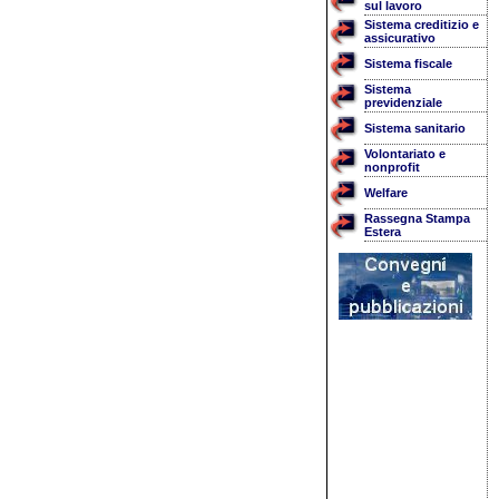
sul lavoro
Sistema creditizio e
assicurativo
Sistema fiscale
Sistema
previdenziale
Sistema sanitario
Volontariato e
nonprofit
Welfare
Rassegna Stampa
Estera