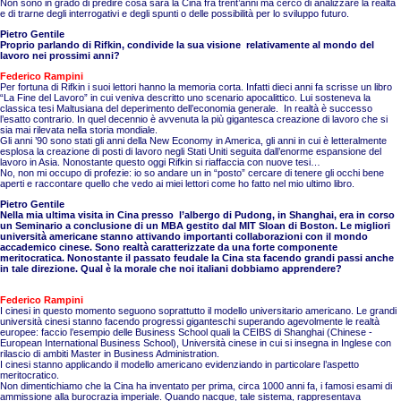
Non sono in grado di predire cosa sarà la Cina fra trent’anni ma cerco di analizzare la realtà
e di trarne degli interrogativi e degli spunti o delle possibilità per lo sviluppo futuro.
Pietro Gentile
Proprio parlando di Rifkin, condivide la sua visione relativamente al mondo del
lavoro nei prossimi anni?
Federico Rampini
Per fortuna di Rifkin i suoi lettori hanno la memoria corta. Infatti dieci anni fa scrisse un libro
“La Fine del Lavoro” in cui veniva descritto uno scenario apocalittico. Lui sosteneva la
classica tesi Maltusiana del deperimento dell’economia generale. In realtà è successo
l’esatto contrario. In quel decennio è avvenuta la più gigantesca creazione di lavoro che si
sia mai rilevata nella storia mondiale.
Gli anni ’90 sono stati gli anni della New Economy in America, gli anni in cui è letteralmente
esplosa la creazione di posti di lavoro negli Stati Uniti seguita dall’enorme espansione del
lavoro in Asia. Nonostante questo oggi Rifkin si riaffaccia con nuove tesi…
No, non mi occupo di profezie: io so andare un in “posto” cercare di tenere gli occhi bene
aperti e raccontare quello che vedo ai miei lettori come ho fatto nel mio ultimo libro.
Pietro Gentile
Nella mia ultima visita in Cina presso l’albergo di Pudong, in Shanghai, era in corso
un Seminario a conclusione di un MBA gestito dal MIT Sloan di Boston. Le migliori
università americane stanno attivando importanti collaborazioni con il mondo
accademico cinese. Sono realtà caratterizzate da una forte componente
meritocratica. Nonostante il passato feudale la Cina sta facendo grandi passi anche
in tale direzione. Qual è la morale che noi italiani dobbiamo apprendere?
Federico Rampini
I cinesi in questo momento seguono soprattutto il modello universitario americano. Le grandi
università cinesi stanno facendo progressi giganteschi superando agevolmente le realtà
europee: faccio l’esempio delle Business School quali la CEIBS di Shanghai (Chinese -
European International Business School), Università cinese in cui si insegna in Inglese con
rilascio di ambiti Master in Business Administration.
I cinesi stanno applicando il modello americano evidenziando in particolare l’aspetto
meritocratico.
Non dimentichiamo che la Cina ha inventato per prima, circa 1000 anni fa, i famosi esami di
ammissione alla burocrazia imperiale. Quando nacque, tale sistema, rappresentava