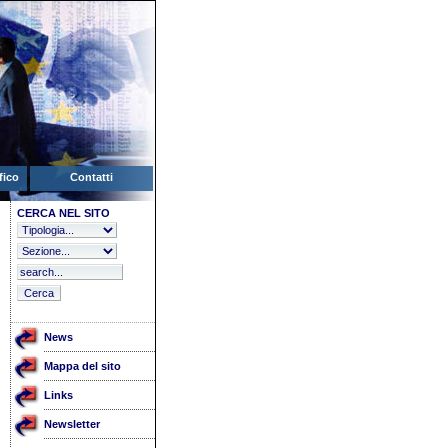
fico
Contatti
CERCA NEL SITO
News
Mappa del sito
Links
Newsletter