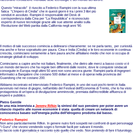
Questo “miracolo” è riuscito a Federico Rampini con la sua ultima
fatica
“L’Impero di Cindia” che in questi giorni è tra i primi 3 libri più
venduti in assoluto. Rampini è responsabile del Desk di
corrispondenza dalla Cina per “La Repubblica” e riconosciuto
esperto di nuove tecnologie grazie alle sue attente analisi sulla
Rivoluzione del Web partita dalla California negli anni ’90.
Il motivo di tale successo comincia a delinearsi chiaramente: se ne parla tanto, per curiosità
ma anche e forse soprattutto per paura. Cina e India (Cindia) e le loro economie in continua
crescita, cominciano seriamente a fare paura anche all’italiano medio che non si occupa di
strategie globali di sviluppo.
Cominciamo a capire anche noi Italiani, finalmente, che dietro alle merci a basso costo vi è
un mondo del lavoro che ha regole ben differenti dalle nostre, dove le conquiste sindacali
conseguite in Europa negli ultimi 50 anni non sono ancora giunte. Rampini parla di ingegneri
informatici a Bangalore che costano 500 dollari al mese e di operai nella provincia del
Guandong che ne costano 200.
Abbiamo incontrato ed intervistato Federico Rampini, in uno dei suoi pochi rientri in Italia
avvenuto nel mese di giugno, nell’ambito del Festival dell’Economia di Trento, che lo ha visto
protagonista di un’opera di divulgazione ammirevole, premiata dall’incredibile affluenza di
esperti e pubblico.
Pietro Gentile
In una mia intervista a
Jeremy Rifkin
la sintesi del suo pensiero per poter avere un
rilancio rispetto alle nuove economie è stata quella di creare un network di
conoscenza basato sull’energia pulita dell’idrogeno prodotta dal basso.
Federico Rampini
Non amo particolarmente Rifkin. In genere nutro forti sospetti nei confronti di quei personaggi
“i Guru” che vivono vendendo sogni o formule facili per salvare il mondo.
Io faccio solo il giornalista e racconto solo quello che vedo. Non pretendo di fare il futurologo.