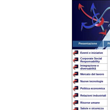
Presentazione
P
Eventi e iniziative
Corporate Social
Responsability
Integrazione e
diversabilità
Mercato del lavoro
Nuove tecnologie
Politica economica
Relazioni industriali
Risorse umane
Salute e sicurezza