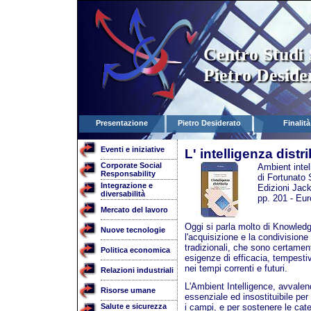
Centro Studi 
Pietro Deside
Presentazione
Pietro Desiderato
Finalità
Eventi e iniziative
L' intelligenza distr
Corporate Social
Ambient intell
Responsability
di Fortunato 
Integrazione e
Edizioni Jac
diversabilità
pp. 201 - Eur
Mercato del lavoro
Oggi si parla molto di Knowledg
Nuove tecnologie
l'acquisizione e la condivision
tradizionali, che sono certament
Politica economica
esigenze di efficacia, tempestiv
nei tempi correnti e futuri.
Relazioni industriali
L'Ambient Intelligence, avvalen
Risorse umane
essenziale ed insostituibile per 
Salute e sicurezza
i campi, e per sostenere le cat