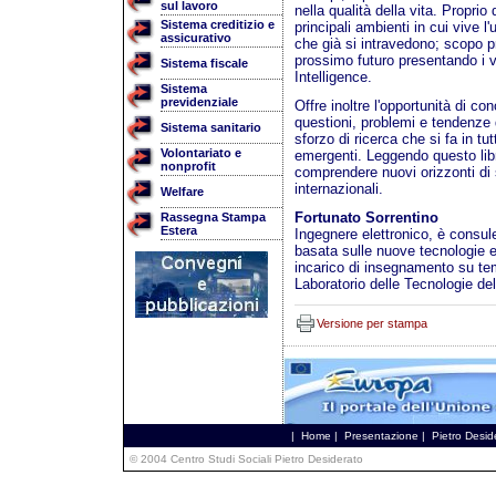
sul lavoro
nella qualità della vita. Proprio d
Sistema creditizio e
principali ambienti in cui vive l'u
assicurativo
che già si intravedono; scopo pr
prossimo futuro presentando i v
Sistema fiscale
Intelligence.
Sistema
previdenziale
Offre inoltre l'opportunità di co
questioni, problemi e tendenze 
Sistema sanitario
sforzo di ricerca che si fa in tu
Volontariato e
emergenti. Leggendo questo libr
nonprofit
comprendere nuovi orizzonti di 
internazionali.
Welfare
Fortunato Sorrentino
Rassegna Stampa
Estera
Ingegnere elettronico, è consul
basata sulle nuove tecnologie e
incarico di insegnamento su t
Laboratorio delle Tecnologie del
Versione per stampa
|
Home
|
Presentazione
|
Pietro Desid
© 2004 Centro Studi Sociali Pietro Desiderato