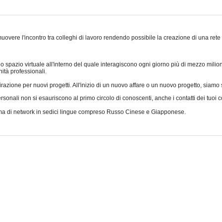
overe l'incontro tra colleghi di lavoro rendendo possibile la creazione di una rete d
 spazio virtuale all'interno del quale interagiscono ogni giorno più di mezzo milione 
nità professionali.
razione per nuovi progetti. All'inizio di un nuovo affare o un nuovo progetto, siamo soli
onali non si esauriscono al primo circolo di conoscenti, anche i contatti dei tuoi con
orma di network in sedici lingue compreso Russo Cinese e Giapponese.