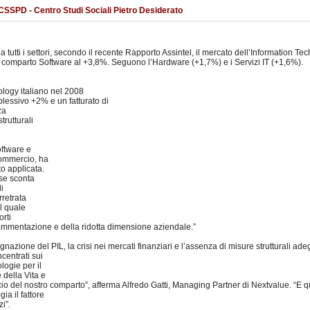
 CSSPD - Centro Studi Sociali Pietro Desiderato
tutti i settori, secondo il recente Rapporto Assintel, il mercato dell’Information Tech
al comparto Software al +3,8%. Seguono l’Hardware (+1,7%) e i Servizi IT (+1,6%).
ology italiano nel 2008
plessivo +2% e un fatturato di
za
rutturali
oftware e
fcommercio, ha
o applicata.
ese sconta
i
rretrata
il quale
rti
frammentazione e della ridotta dimensione aziendale.”
gnazione del PIL, la crisi nei mercati finanziari e l’assenza di misure strutturali a
centrati sui
logie per il
 della Vita e
ncio del nostro comparto”, afferma Alfredo Gatti, Managing Partner di Nextvalue. “E
ia il fattore
i”.