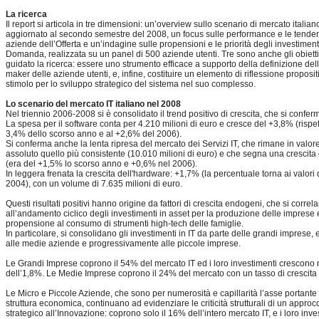
La ricerca
Il report si articola in tre dimensioni: un’overview sullo scenario di mercato italian
aggiornato al secondo semestre del 2008, un focus sulle performance e le tende
aziende dell’Offerta e un’indagine sulle propensioni e le priorità degli investimenti
Domanda, realizzata su un panel di 500 aziende utenti. Tre sono anche gli obiett
guidato la ricerca: essere uno strumento efficace a supporto della definizione dell
maker delle aziende utenti, e, infine, costituire un elemento di riflessione proposit
stimolo per lo sviluppo strategico del sistema nel suo complesso.
Lo scenario del mercato IT italiano nel 2008
Nel triennio 2006-2008 si è consolidato il trend positivo di crescita, che si confe
La spesa per il software conta per 4.210 milioni di euro e cresce del +3,8% (rispet
3,4% dello scorso anno e al +2,6% del 2006).
Si conferma anche la lenta ripresa del mercato dei Servizi IT, che rimane in valor
assoluto quello più consistente (10.010 milioni di euro) e che segna una crescita
(era del +1,5% lo scorso anno e +0,6% nel 2006).
In leggera frenata la crescita dell'hardware: +1,7% (la percentuale torna ai valori 
2004), con un volume di 7.635 milioni di euro.
Questi risultati positivi hanno origine da fattori di crescita endogeni, che si correl
all’andamento ciclico degli investimenti in asset per la produzione delle imprese 
propensione al consumo di strumenti high-tech delle famiglie.
In particolare, si consolidano gli investimenti in IT da parte delle grandi imprese,
alle medie aziende e progressivamente alle piccole imprese.
Le Grandi Imprese coprono il 54% del mercato IT ed i loro investimenti crescono
dell’1,8%. Le Medie Imprese coprono il 24% del mercato con un tasso di crescita
Le Micro e Piccole Aziende, che sono per numerosità e capillarità l’asse portante 
struttura economica, continuano ad evidenziare le criticità strutturali di un approc
strategico all’Innovazione: coprono solo il 16% dell’intero mercato IT, e i loro inve