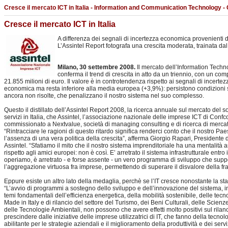
Cresce il mercato ICT in Italia - Information and Communication Technology -
Cresce il mercato ICT in Italia
A differenza dei segnali di incertezza economica provenienti da 
L’Assintel Report fotografa una crescita moderata, trainata d
Milano, 30 settembre 2008.
Il mercato dell’Information Techn
conferma il trend di crescita in atto da un triennio, con un com
21.855 milioni di euro. Il valore è in controtendenza rispetto ai segnali di incertez
economica ma resta inferiore alla media europea (+3,9%): persistono condizioni st
ancora non risolte, che penalizzano il nostro sistema nel suo complesso.
Questo il distillato dell’Assintel Report 2008, la ricerca annuale sul mercato del s
servizi in Italia, che Assintel, l’associazione nazionale delle imprese ICT di Con
commissionato a Nextvalue, società di managing consulting e di ricerca di mercat
“Rintracciare le ragioni di questo ritardo significa renderci conto che il nostro Pa
l’assenza di una vera politica della crescita”, afferma Giorgio Rapari, Presidente d
Assintel. “Sfatiamo il mito che il nostro sistema imprenditoriale ha una mentalità a
rispetto agli amici europei: non è così. E’ arretrato il sistema infrastrutturale entro 
operiamo, è arretrato - e forse assente - un vero programma di sviluppo che suppo
l’aggregazione virtuosa fra imprese, permettendo di superare il disvalore della 
Eppure esiste un altro lato della medaglia, perchè se l’IT cresce nonostante la sta
“L’avvio di programmi a sostegno dello sviluppo e dell’innovazione del sistema, in
temi fondamentali dell’efficienza energetica, della mobilità sostenibile, delle tecno
Made in Italy e di rilancio del settore del Turismo, dei Beni Culturali, delle Scienze
delle Tecnologie Ambientali, non possono che avere effetti molto positivi sul rila
prescindere dalle iniziative delle imprese utilizzatrici di IT, che fanno della tecnolog
abilitante per le strategie aziendali e il miglioramento della produttività e dei serviz