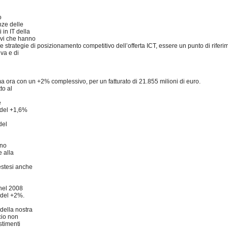
o
nze delle
 in IT della
ivi che hanno
e strategie di posizionamento competitivo dell’offerta ICT, essere un punto di riferi
iva e di
rma ora con un +2% complessivo, per un fatturato di 21.855 milioni di euro.
to al
e
 del +1,6%
del
ano
e alla
 estesi anche
 nel 2008
 del +2%.
della nostra
cio non
stimenti