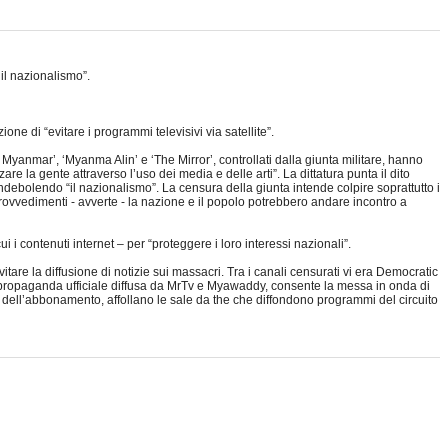
il nazionalismo”.
one di “evitare i programmi televisivi via satellite”.
f Myanmar’, ‘Myanma Alin’ e ‘The Mirror’, controllati dalla giunta militare, hanno
nzare la gente attraverso l’uso dei media e delle arti”. La dittatura punta il dito
”, indebolendo “il nazionalismo”. La censura della giunta intende colpire soprattutto i
e provvedimenti - avverte - la nazione e il popolo potrebbero andare incontro a
ui i contenuti internet – per “proteggere i loro interessi nazionali”.
itare la diffusione di notizie sui massacri. Tra i canali censurati vi era Democratic
lla propaganda ufficiale diffusa da MrTv e Myawaddy, consente la messa in onda di
 e dell’abbonamento, affollano le sale da the che diffondono programmi del circuito