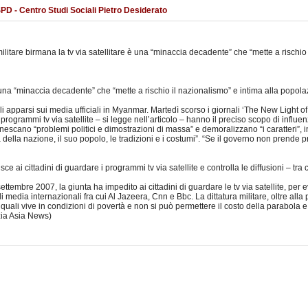
SSPD - Centro Studi Sociali Pietro Desiderato
litare birmana la tv via satellitare è una “minaccia decadente” che “mette a rischio 
è una “minaccia decadente” che “mette a rischio il nazionalismo” e intima alla popolazi
coli apparsi sui media ufficiali in Myanmar. Martedì scorso i giornali ‘The New Light o
, i programmi tv via satellite – si legge nell’articolo – hanno il preciso scopo di influe
ssi innescano “problemi politici e dimostrazioni di massa” e demoralizzano “i caratteri
tura della nazione, il suo popolo, le tradizioni e i costumi”. “Se il governo non prend
 ai cittadini di guardare i programmi tv via satellite e controlla le diffusioni – tra c
tembre 2007, la giunta ha impedito ai cittadini di guardare le tv via satellite, per ev
i media internazionali fra cui Al Jazeera, Cnn e Bbc. La dittatura militare, oltre a
 quali vive in condizioni di povertà e non si può permettere il costo della parabola
nzia Asia News)