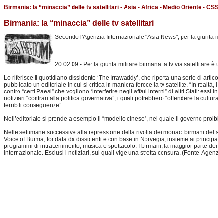
Birmania: la “minaccia” delle tv satellitari - Asia - Africa - Medio Oriente - C
Birmania: la “minaccia” delle tv satellitari
Secondo l'Agenzia Internazionale "Asia News", per la giunta mi
20.02.09 - Per la giunta militare birmana la tv via satellitare 
Lo riferisce il quotidiano dissidente ‘The Irrawaddy’, che riporta una serie di arti
pubblicato un editoriale in cui si critica in maniera feroce la tv satellite. “In realtà
contro “certi Paesi” che vogliono “interferire negli affari interni” di altri Stati: e
notiziari “contrari alla politica governativa”, i quali potrebbero “offendere la cul
terribili conseguenze”.
Nell’editoriale si prende a esempio il “modello cinese”, nel quale il governo proibisce
Nelle settimane successive alla repressione della rivolta dei monaci birmani del set
Voice of Burma, fondata da dissidenti e con base in Norvegia, insieme ai principal
programmi di intrattenimento, musica e spettacolo. I birmani, la maggior parte dei
internazionale. Esclusi i notiziari, sui quali vige una stretta censura. (Fonte: Age