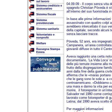
sul lavoro
04.09.09 - Il corpo senza vita d
Sistema creditizio e
spagnolo Christian Póveda è st
assicurativo
all’interno del suo fuoristrada i
Sistema fiscale
In base alle prime informazioni 
Sistema
assassinato con quattro colpi al
previdenziale
avrebbero intercettato il suo v
Sistema sanitario
della capitale; secondo alcuni t
senza lasciare tracce.
Volontariato e
nonprofit
Póveda, 52 anni, era impegnato
Welfare
Campanera, un’area controllata d
giovanili diffuse in tutto il Cent
Rassegna Stampa
Estera
Aveva raggiunto una certa noto
documentario, ‘La Vida Loca’ in 
delle più temute insieme alla ri
frutto della disgregazione famil
anni dalla fine della guerra civ
afferma che le «maras portano 
che le gang sono le sole a a c
centroamericano. «Dobbiamo cap
una mara e danno la vita per es
morire, il fotoreporter in un’inte
Salvador nel 1980 come corris
lavorato come fotoreporter di g
Latina; dal 1990 aveva scelto d
Per maggiori informazioni: