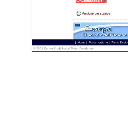
www.isfreedom.org
Versione per stampa
|
Home
|
Presentazione
|
Pietro Desid
© 2004 Centro Studi Sociali Pietro Desiderato