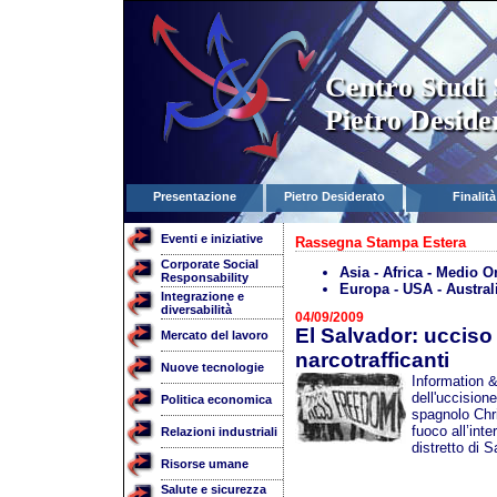
Centro Studi 
Pietro Deside
Presentazione
Pietro Desiderato
Finalità
Eventi e iniziative
Rassegna Stampa Estera
Corporate Social
Asia - Africa - Medio O
Responsability
Europa - USA - Austral
Integrazione e
diversabilità
04/09/2009
El Salvador: ucciso 
Mercato del lavoro
narcotrafficanti
Nuove tecnologie
Information &
dell'uccision
Politica economica
spagnolo Chri
fuoco all’inte
Relazioni industriali
distretto di 
Risorse umane
Salute e sicurezza