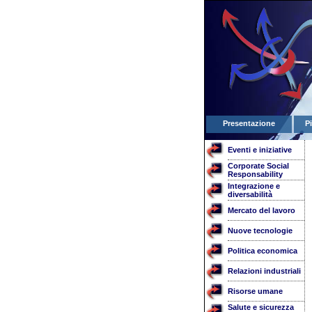
Presentazione
P
Eventi e iniziative
Corporate Social
Responsability
Integrazione e
diversabilità
Mercato del lavoro
Nuove tecnologie
Politica economica
Relazioni industriali
Risorse umane
Salute e sicurezza