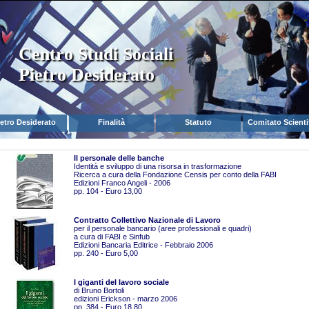
Centro Studi Sociali
Pietro Desiderato
ietro Desiderato
Finalità
Statuto
Comitato Scienti
Il personale delle banche
Identità e sviluppo di una risorsa in trasformazione
Ricerca a cura della Fondazione Censis per conto della FABI
Edizioni Franco Angeli - 2006
pp. 104 - Euro 13,00
Contratto Collettivo Nazionale di Lavoro
per il personale bancario (aree professionali e quadri)
a cura di FABI e Sinfub
Edizioni Bancaria Editrice - Febbraio 2006
pp. 240 - Euro 5,00
I giganti del lavoro sociale
di Bruno Bortoli
edizioni Erickson - marzo 2006
pp. 384 - Euro 18,80