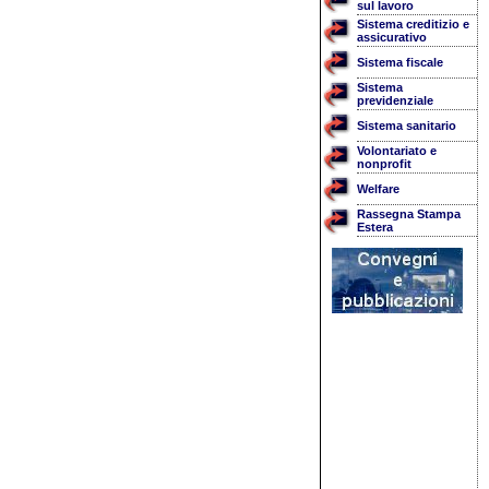
sul lavoro
Sistema creditizio e
assicurativo
Sistema fiscale
Sistema
previdenziale
Sistema sanitario
Volontariato e
nonprofit
Welfare
Rassegna Stampa
Estera