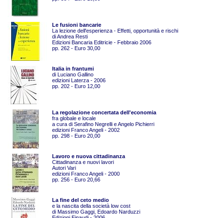
Le fusioni bancarie
La lezione dell'esperienza - Effetti, opportunità e rischi
di Andrea Resti
Edizioni Bancaria Editricie - Febbraio 2006
pp. 262 - Euro 30,00
Italia in frantumi
di Luciano Gallino
edizioni Laterza - 2006
pp. 202 - Euro 12,00
La regolazione concertata dell'economia
fra globale e locale
a cura di Serafino Negrelli e Angelo Pichierri
edizioni Franco Angeli - 2002
pp. 298 - Euro 20,00
Lavoro e nuova cittadinanza
Cittadinanza e nuovi lavori
Autori Vari
edizioni Franco Angeli - 2000
pp. 256 - Euro 20,66
La fine del ceto medio
e la nascita della società low cost
di Massimo Gaggi, Edoardo Narduzzi
Edizioni Einaudi - 2006