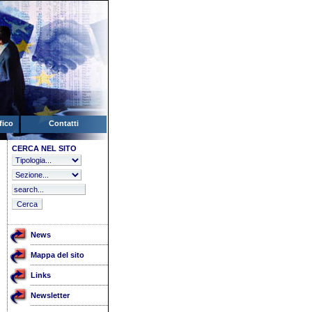
fico
Contatti
CERCA NEL SITO
News
Mappa del sito
Links
Newsletter