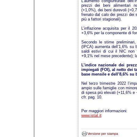
L’aumento congiunturale dell’
prezzi dei beni alimentari n
(+1,0%), dei beni durevoli (+0,7
frenato dal calo dei prezzi dei s
più a fattori stagionali).
L’inflazione acquisita per il 
+3,6% per la componente di fo
Secondo le stime preliminari,
(IPCA) aumenta dell’1,6% su ba
saldi estivi di cui il NIC no
+9,1% nel mese precedente); la
L’indice nazionale dei prez
impiegati (FOI), al netto dei
base mensile e dell’8,6% su 
Nel terzo trimestre 2022 l’impa
ampio sulle famiglie con minore 
di spesa più elevati (+11,6% e
cfr. pag. 10.
Per maggiori informazioni:
www.istat.it
Versione per stampa