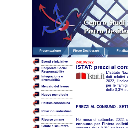
Centro Studi 
Pietro Deside
Presentazione
Pietro Desiderato
Finalità
Eventi e iniziative
24/10/2022
ISTAT: prezzi al c
Corporate Social
Responsability
L'Istituto Na
Integrazione e
dati relativ
diversabilità
2022, l’indi
per le famigl
Mercato del lavoro
dello 0,3% s
Nuove tecnologie
Politica economica
PREZZI AL CONSUMO - SET
Relazioni industriali
Nel mese di settembre 2022, s
Risorse umane
consumo per l’intera colletti
Salute e sicurezza