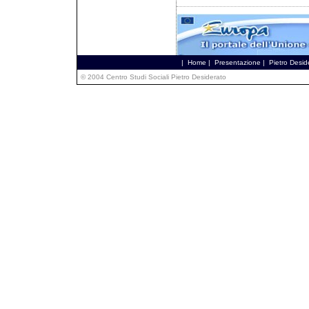
|
Home
|
Presentazione
|
Pietro Desid
© 2004 Centro Studi Sociali Pietro Desiderato