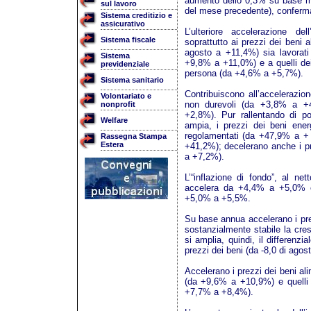
aumento dello 0,3% su base m
sul lavoro
del mese precedente), conferma
Sistema creditizio e
assicurativo
L’ulteriore accelerazione de
Sistema fiscale
soprattutto ai prezzi dei beni 
agosto a +11,4%) sia lavorat
Sistema
+9,8% a +11,0%) e a quelli dei s
previdenziale
persona (da +4,6% a +5,7%).
Sistema sanitario
Contribuiscono all’accelerazio
Volontariato e
non durevoli (da +3,8% a +
nonprofit
+2,8%). Pur rallentando di p
Welfare
ampia, i prezzi dei beni ene
regolamentati (da +47,9% a +
Rassegna Stampa
Estera
+41,2%); decelerano anche i pre
a +7,2%).
L’“inflazione di fondo”, al net
accelera da +4,4% a +5,0% e 
+5,0% a +5,5%.
Su base annua accelerano i pr
sostanzialmente stabile la cres
si amplia, quindi, il differenzia
prezzi dei beni (da -8,0 di agost
Accelerano i prezzi dei beni ali
(da +9,6% a +10,9%) e quelli d
+7,7% a +8,4%).