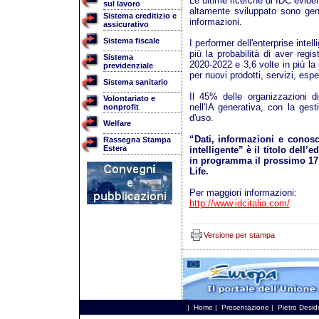
Le ultime ricerche di IDC evide
sul lavoro
altamente sviluppato sono gene
Sistema creditizio e
informazioni.
assicurativo
Sistema fiscale
I performer dell'enterprise inte
più la probabilità di aver regis
Sistema
2020-2022 e 3,6 volte in più la 
previdenziale
per nuovi prodotti, servizi, esper
Sistema sanitario
Il 45% delle organizzazioni d
Volontariato e
nell'IA generativa, con la ge
nonprofit
d'uso.
Welfare
“Dati, informazioni e conosc
Rassegna Stampa
Estera
intelligente” è il titolo dell
in programma il prossimo 17 
Life.
Per maggiori informazioni:
http://www.idcitalia.com/
Versione per stampa
|
Home
|
Presentazione
|
Pietro Desid