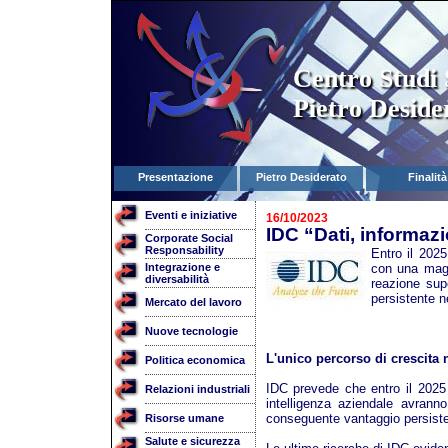
Centro Studi 
Pietro Deside
Presentazione
Pietro Desiderato
Finalità
Eventi e iniziative
16/10/2023
IDC “Dati, informaz
Corporate Social
Responsability
Entro il 202
Integrazione e
con una magg
diversabilità
reazione sup
persistente n
Mercato del lavoro
Nuove tecnologie
L'unico percorso di crescita n
Politica economica
IDC prevede che entro il 2025
Relazioni industriali
intelligenza aziendale avrann
conseguente vantaggio persisten
Risorse umane
Salute e sicurezza