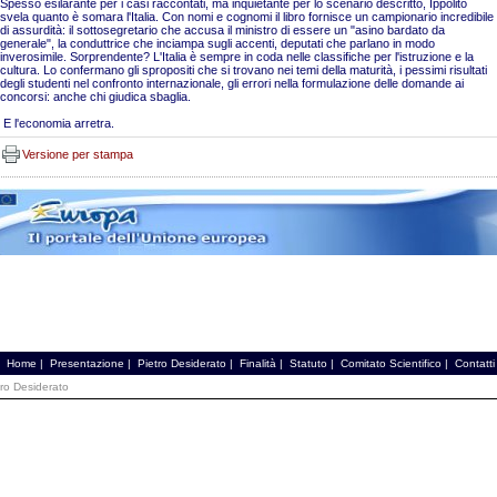
Spesso esilarante per i casi raccontati, ma inquietante per lo scenario descritto, Ippolito
svela quanto è somara l'Italia. Con nomi e cognomi il libro fornisce un campionario incredibile
di assurdità: il sottosegretario che accusa il ministro di essere un "asino bardato da
generale", la conduttrice che inciampa sugli accenti, deputati che parlano in modo
inverosimile. Sorprendente? L'Italia è sempre in coda nelle classifiche per l'istruzione e la
cultura. Lo confermano gli spropositi che si trovano nei temi della maturità, i pessimi risultati
degli studenti nel confronto internazionale, gli errori nella formulazione delle domande ai
concorsi: anche chi giudica sbaglia.
E l'economia arretra.
Versione per stampa
Home
|
Presentazione
|
Pietro Desiderato
|
Finalità
|
Statuto
|
Comitato Scientifico
|
Contatti
tro Desiderato