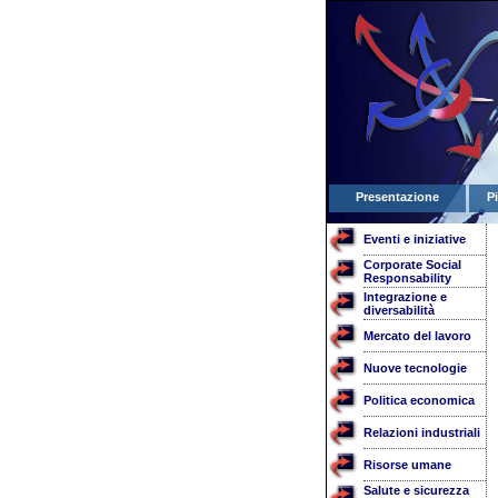
Presentazione
P
Eventi e iniziative
Corporate Social
Responsability
Integrazione e
diversabilità
Mercato del lavoro
Nuove tecnologie
Politica economica
Relazioni industriali
Risorse umane
Salute e sicurezza