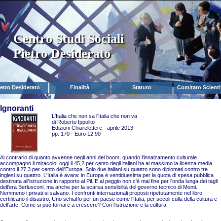
Centro Studi Sociali
Pietro Desiderato
ietro Desiderato
Finalità
Statuto
Comitato Scienti
Ignoranti
L'Italia che non sa l'Italia che non va
di Roberto Ippolito
Edizioni Chiarelettere - aprile 2013
pp. 170 - Euro 12,90
Al contrario di quanto avvenne negli anni del boom, quando l'innalzamento culturale
accompagnò il miracolo, oggi il 45,2 per cento degli italiani ha al massimo la licenza media
contro il 27,3 per cento dell'Europa. Solo due italiani su quattro sono diplomati contro tre
inglesi su quattro. L'Italia è avara: in Europa è ventiduesima per la quota di spesa pubblica
destinata all'istruzione in rapporto al Pil. E al peggio non c'è mai fine per l'onda lunga dei tagli
dell'era Berlusconi, ma anche per la scarsa sensibilità del governo tecnico di Monti.
Nemmeno i privati si salvano. I confronti internazionali proposti ripetutamente nel libro
certificano il disastro. Uno schiaffo per un paese come l'Italia, per secoli culla della cultura e
dell'arte. Come si può tornare a crescere? Con l'istruzione e la cultura.