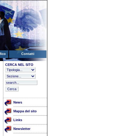
fico
Contatti
CERCA NEL SITO
News
Mappa del sito
Links
Newsletter