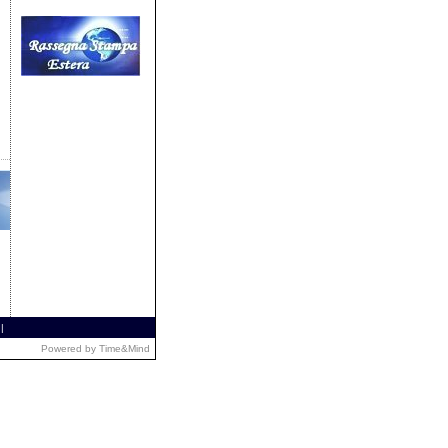
|
Powered by
Time&Mind