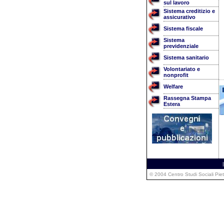
sul lavoro
Sistema creditizio e
assicurativo
Sistema fiscale
Sistema
previdenziale
Sistema sanitario
Volontariato e
nonprofit
Welfare
Rassegna Stampa
Estera
|
© 2004 Centro Studi Sociali Pie