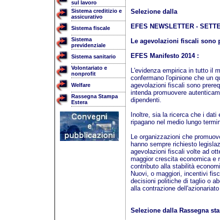
sul lavoro
Sistema creditizio e
Selezione dalla
assicurativo
EFES NEWSLETTER - SETT
Sistema fiscale
Sistema
Le agevolazioni fiscali sono 
previdenziale
EFES Manifesto 2014 :
Sistema sanitario
Volontariato e
L'evidenza empirica in tutto i
nonprofit
confermano l'opinione che un q
agevolazioni fiscali sono prerequ
Welfare
intenda promuovere autenticamen
Rassegna Stampa
dipendenti.
Estera
Inoltre, sia la ricerca che i dat
ripagano nel medio lungo termine
Le organizzazioni che promuovo
hanno sempre richiesto legisla
agevolazioni fiscali volte ad ot
maggior crescita economica e red
contributo alla stabilità econom
Nuovi, o maggiori, incentivi fis
decisioni politiche di taglio o
alla contrazione dell'azionariato
Selezione dalla Rassegna st