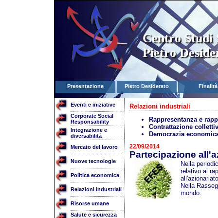
Centro Studi 
Pietro Deside
Presentazione
Pietro Desiderato
Finalità
Eventi e iniziative
Relazioni industriali
Corporate Social
Rappresentanza e rappr
Responsability
Contrattazione colletti
Integrazione e
Democrazia economica 
diversabilità
22/09/2014
Mercato del lavoro
Partecipazione all'a
Nuove tecnologie
Nella periodi
relativo al ra
Politica economica
all'azionariato
Nella Rassegn
Relazioni industriali
mondo.
Risorse umane
Salute e sicurezza