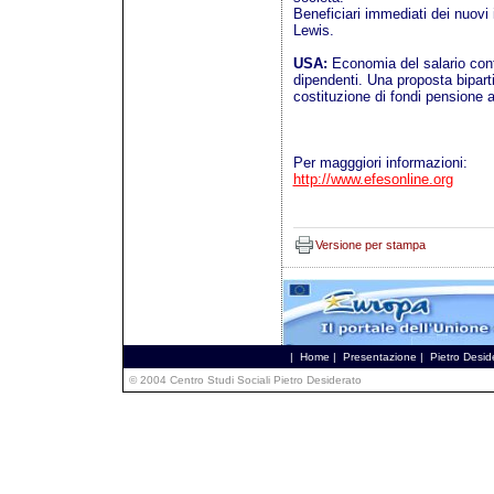
Beneficiari immediati dei nuovi 
Lewis.
USA:
Economia del salario cont
dipendenti. Una proposta bipar
costituzione di fondi pensione 
Per magggiori informazioni:
http://www.efesonline.org
Versione per stampa
|
Home
|
Presentazione
|
Pietro Desid
© 2004 Centro Studi Sociali Pietro Desiderato