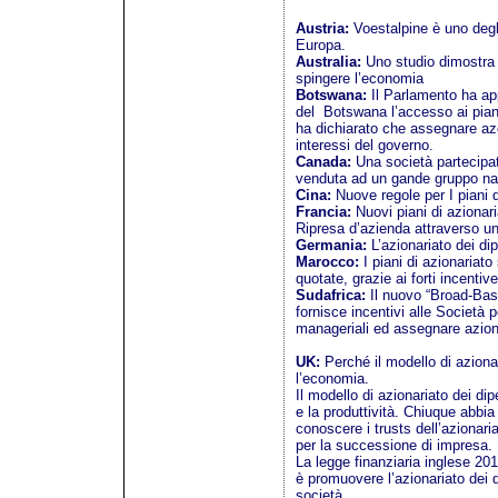
Austria:
Voestalpine è uno degli
Europa.
Australia:
Uno studio dimostra 
spingere l’economia
Botswana:
Il Parlamento ha app
del Botswana l’accesso ai piani
ha dichiarato che assegnare azo
interessi del governo.
Canada:
Una società partecipata
venduta ad un gande gruppo na
Cina:
Nuove regole per I piani d
Francia:
Nuovi piani di azionari
Ripresa d’azienda attraverso un
Germania:
L’azionariato dei dip
Marocco:
I piani di azionariato
quotate, grazie ai forti incentive 
Sudafrica:
Il nuovo “Broad-B
fornisce incentivi alle Società 
manageriali ed assegnare azioni
UK:
Perché il modello di aziona
l’economia.
Il modello di azionariato dei d
e la produttività. Chiuque abbi
conoscere i trusts dell’azionari
per la successione di impresa.
La legge finanziaria inglese 2014
è promuovere l’azionariato dei
società.