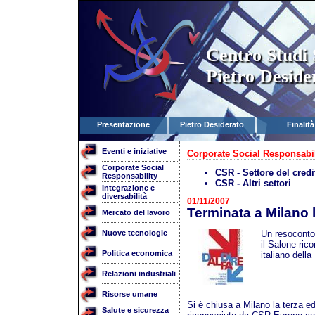
Centro Studi 
Pietro Deside
Presentazione
Pietro Desiderato
Finalità
Eventi e iniziative
Corporate Social Responsabil
Corporate Social
CSR - Settore del credi
Responsability
CSR - Altri settori
Integrazione e
diversabilità
01/11/2007
Terminata a Milano 
Mercato del lavoro
Nuove tecnologie
Un resoconto
il Salone ri
Politica economica
italiano dell
Relazioni industriali
Risorse umane
Si è chiusa a Milano la terza 
Salute e sicurezza