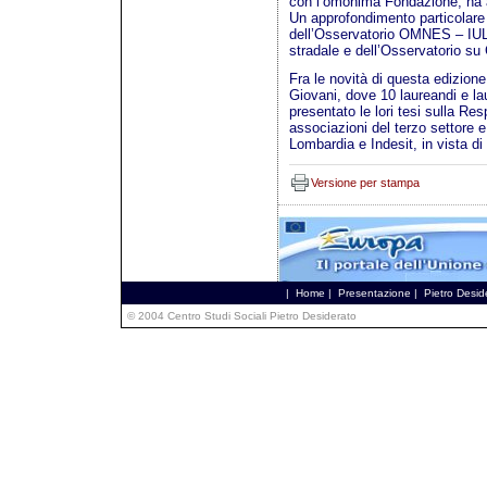
con l’omonima Fondazione, ha a
Un approfondimento particolare è
dell’Osservatorio OMNES – IUL
stradale e dell’Osservatorio su
Fra le novità di questa edizion
Giovani, dove 10 laureandi e lau
presentato le lori tesi sulla Re
associazioni del terzo settore 
Lombardia e Indesit, in vista di
Versione per stampa
|
Home
|
Presentazione
|
Pietro Desid
© 2004 Centro Studi Sociali Pietro Desiderato