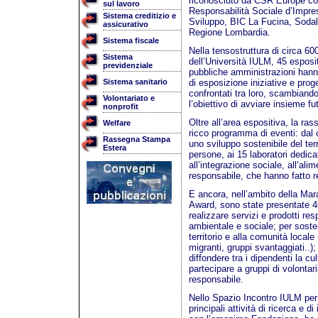
riconosciuto da CSR Europe com
sul lavoro
Responsabilità Sociale d’Impre
Sistema creditizio e
Sviluppo, BIC La Fucina, Sodali
assicurativo
Regione Lombardia.
Sistema fiscale
Nella tensostruttura di circa 600
Sistema
dell’Università IULM, 45 esposit
previdenziale
pubbliche amministrazioni hanno 
Sistema sanitario
di esposizione iniziative e prog
confrontati tra loro, scambiand
Volontariato e
l’obiettivo di avviare insieme fut
nonprofit
Oltre all’area espositiva, la ras
Welfare
ricco programma di eventi: dal
Rassegna Stampa
uno sviluppo sostenibile del ter
Estera
persone, ai 15 laboratori dedicat
all’integrazione sociale, all’ali
responsabile, che hanno fatto re
E ancora, nell’ambito della Mar
Award, sono state presentate 46
realizzare servizi e prodotti res
ambientale e sociale; per sostene
territorio e alla comunità locale 
migranti, gruppi svantaggiati..)
diffondere tra i dipendenti la cul
partecipare a gruppi di volontar
responsabile.
Nello Spazio Incontro IULM per i
principali attività di ricerca e d