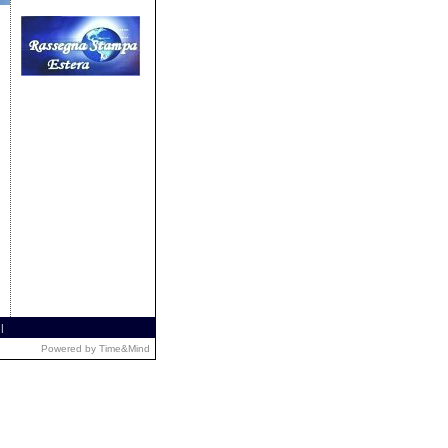
|
Powered by
Time&Mind