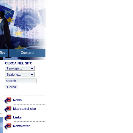
fico
Contatti
CERCA NEL SITO
News
Mappa del sito
Links
Newsletter