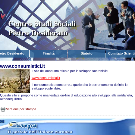
Centro Studi Sociali
Pietro Desiderato
ietro Desiderato
Finalità
Statuto
Comitato Scienti
www.consumietici.it
Il sito del consumo etico e per lo sviluppo sostenibile
www.consumietici.it
Il consumo etico concorre a quello che è correntemente definito lo
sviluppo sostenibile.
Questo sito si propone come una testata on-line di educazione allo sviluppo, alla solidarietà,
all'ecoequilibrio.
Versione per stampa