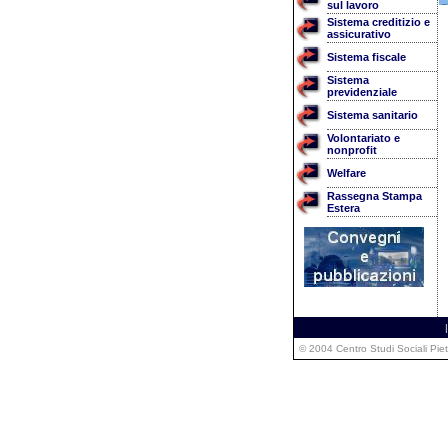
sul lavoro
Sistema creditizio e
assicurativo
Sistema fiscale
Sistema
previdenziale
Sistema sanitario
Volontariato e
nonprofit
Welfare
Rassegna Stampa
Estera
|
© 2004 Centro Studi Sociali Pie