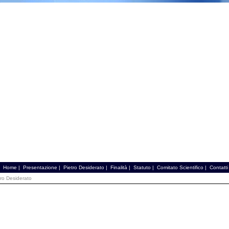
Home
|
Presentazione
|
Pietro Desiderato
|
Finalità
|
Statuto
|
Comitato Scientifico
|
Contatti
tro Desiderato