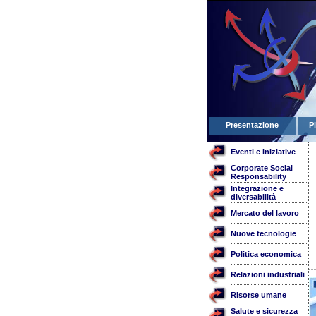
Presentazione
P
Eventi e iniziative
Corporate Social
Responsability
Integrazione e
diversabilità
Mercato del lavoro
Nuove tecnologie
Politica economica
Relazioni industriali
Risorse umane
Salute e sicurezza