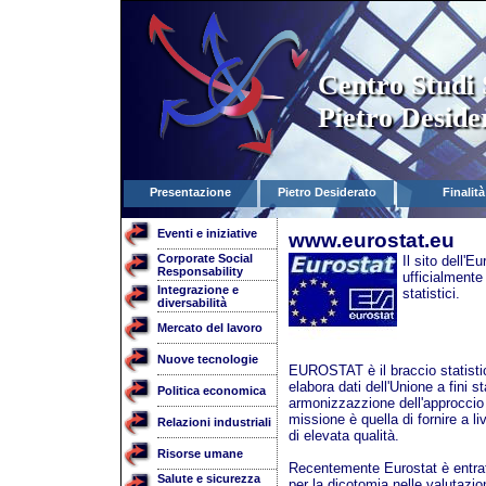
Centro Studi 
Pietro Deside
Presentazione
Pietro Desiderato
Finalità
Eventi e iniziative
www.eurostat.eu
Corporate Social
Il sito dell'E
Responsability
ufficialmente 
Integrazione e
statistici.
diversabilità
Mercato del lavoro
Nuove tecnologie
EUROSTAT è il braccio statisti
elabora dati dell'Unione a fini s
Politica economica
armonizzazzione dell'approccio s
missione è quella di fornire a li
Relazioni industriali
di elevata qualità.
Risorse umane
Recentemente Eurostat è entrato
Salute e sicurezza
per la dicotomia nelle valutazioni