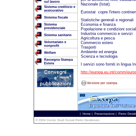
sul lavoro
Nazionale (Istat).
Sistema creditizio e
assicurativo
Eurostat copre l'intero continen
Sistema fiscale
Statistiche generali e regionali
Economia e finanza
Sistema
previdenziale
Popolazione e condizioni social
Industria commercio e servizi
Sistema sanitario
Agricoltura e pesca
Volontariato e
Commercio estero
nonprofit
Trasporti
Ambiente ed energia
Welfare
Scienza e tecnologia
Rassegna Stampa
Estera
I servizi sono forniti in lingua
http://europa.eu.int/comm/euros
Versione per stampa
|
Home
|
Presentazione
|
Pietro Desid
© 2004 Centro Studi Sociali Pietro Desiderato