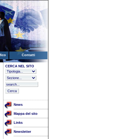
fico
Contatti
CERCA NEL SITO
News
Mappa del sito
Links
Newsletter