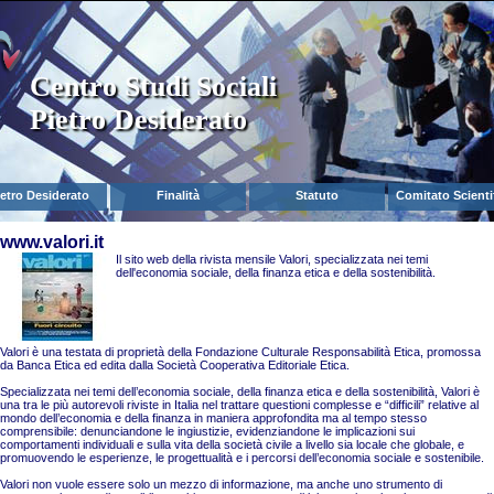
Centro Studi Sociali
Pietro Desiderato
ietro Desiderato
Finalità
Statuto
Comitato Scienti
www.valori.it
Il sito web della rivista mensile Valori, specializzata nei temi
dell'economia sociale, della finanza etica e della sostenibilità.
Valori è una testata di proprietà della Fondazione Culturale Responsabilità Etica, promossa
da Banca Etica ed edita dalla Società Cooperativa Editoriale Etica.
Specializzata nei temi dell’economia sociale, della finanza etica e della sostenibilità, Valori è
una tra le più autorevoli riviste in Italia nel trattare questioni complesse e “difficili” relative al
mondo dell’economia e della finanza in maniera approfondita ma al tempo stesso
comprensibile: denunciandone le ingiustizie, evidenziandone le implicazioni sui
comportamenti individuali e sulla vita della società civile a livello sia locale che globale, e
promuovendo le esperienze, le progettualità e i percorsi dell’economia sociale e sostenibile.
Valori non vuole essere solo un mezzo di informazione, ma anche uno strumento di