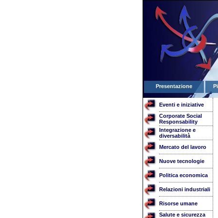
Presentazione
P
Eventi e iniziative
Corporate Social
Responsability
Integrazione e
diversabilità
Mercato del lavoro
Nuove tecnologie
Politica economica
Relazioni industriali
Risorse umane
Salute e sicurezza