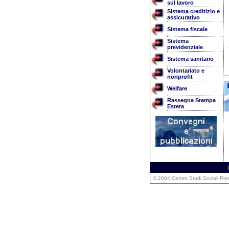
sul lavoro
Sistema creditizio e
assicurativo
Sistema fiscale
Sistema
previdenziale
Sistema sanitario
Volontariato e
nonprofit
Welfare
Rassegna Stampa
Estera
|
© 2004 Centro Studi Sociali Pie