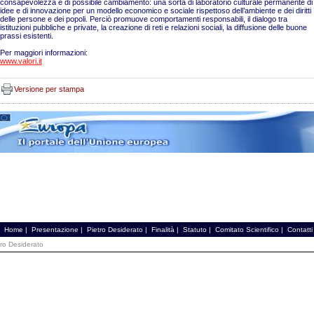
consapevolezza e di possibile cambiamento: una sorta di laboratorio culturale permanente di
idee e di innovazione per un modello economico e sociale rispettoso dell’ambiente e dei diritti
delle persone e dei popoli. Perciò promuove comportamenti responsabili, il dialogo tra
istituzioni pubbliche e private, la creazione di reti e relazioni sociali, la diffusione delle buone
prassi esistenti.
Per maggiori informazioni:
www.valori.it
Versione per stampa
Home
|
Presentazione
|
Pietro Desiderato
|
Finalità
|
Statuto
|
Comitato Scientifico
|
Contatti
tro Desiderato