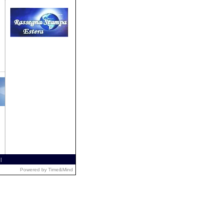
|
Powered by
Time&Mind