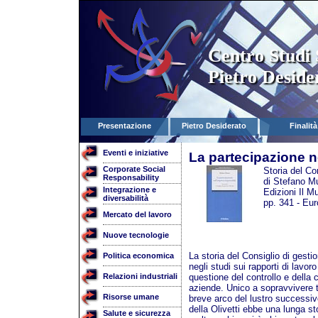
Centro Studi 
Pietro Deside
Presentazione
Pietro Desiderato
Finalità
Eventi e iniziative
La partecipazione n
Corporate Social
Storia del Con
Responsability
di Stefano M
Integrazione e
Edizioni Il M
diversabilità
pp. 341 - Eur
Mercato del lavoro
Nuove tecnologie
La storia del Consiglio di gesti
Politica economica
negli studi sui rapporti di lavoro
Relazioni industriali
questione del controllo e della c
aziende. Unico a sopravvivere tra
Risorse umane
breve arco del lustro successivo
della Olivetti ebbe una lunga st
Salute e sicurezza