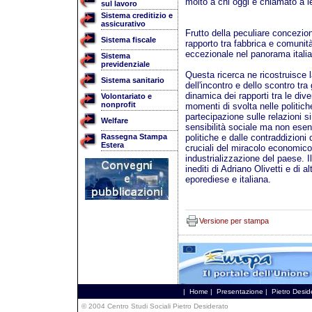
molto a chi oggi è chiamato a le
sul lavoro
Sistema creditizio e
assicurativo
Frutto della peculiare concezion
Sistema fiscale
rapporto tra fabbrica e comunità
eccezionale nel panorama italia
Sistema
previdenziale
Questa ricerca ne ricostruisce l
Sistema sanitario
dell'incontro e dello scontro tra 
dinamica dei rapporti tra le dive
Volontariato e
nonprofit
momenti di svolta nelle politiche
partecipazione sulle relazioni s
Welfare
sensibilità sociale ma non esent
Rassegna Stampa
politiche e dalle contraddizioni d
Estera
cruciali del miracolo economic
industrializzazione del paese. I
inediti di Adriano Olivetti e di a
eporediese e italiana.
Versione per stampa
|
Home
|
Presentazione
|
Pietro Desid
© 2004 Centro Studi Sociali Pietro Desiderato