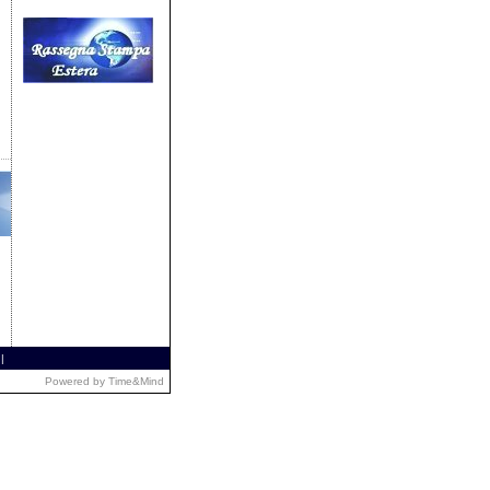
|
Powered by
Time&Mind