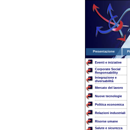
Presentazione
P
Eventi e iniziative
Corporate Social
Responsability
Integrazione e
diversabilità
Mercato del lavoro
Nuove tecnologie
Politica economica
Relazioni industriali
Risorse umane
Salute e sicurezza