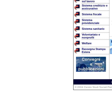
sul lavoro
Sistema creditizio e
assicurativo
Sistema fiscale
Sistema
previdenziale
Sistema sanitario
Volontariato e
nonprofit
Welfare
Rassegna Stampa
Estera
|
© 2004 Centro Studi Sociali Pie