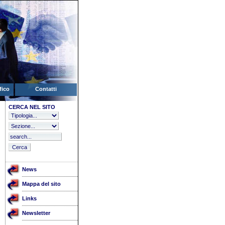
fico
Contatti
CERCA NEL SITO
News
Mappa del sito
Links
Newsletter