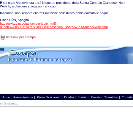
E sul caso Antonveneta sarà lo stesso presidente della Banca Centrale Olandese, Nout
Wellink, a chiedere spiegazioni a Fazio.
Insomma, non sembra che l'assoluzione della Kroes abbia calmato le acque.
Cinco Días, Spagna
http://www.cincodias.com/articulo.html?
d_date=20050831&xref=20050831cdscdiopi_3&type=Tes&anchor=cdsemp
Versione per stampa
Home
|
Presentazione
|
Pietro Desiderato
|
Finalità
|
Statuto
|
Comitato Scientifico
|
Contatti
tro Desiderato