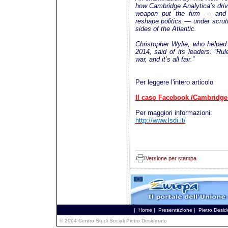
how Cambridge Analytica’s drive
weapon put the firm — and w
reshape politics — under scrut
sides of the Atlantic.
Christopher Wylie, who helped
2014, said of its leaders: “Ru
war, and it’s all fair.”
Per leggere l'intero articolo
Il caso Facebook /Cambridge 
Per maggiori informazioni:
http://www.lsdi.it/
Versione per stampa
|
Home
|
Presentazione
|
Pietro Desid
© 2004 Centro Studi Sociali Pietro Desiderato