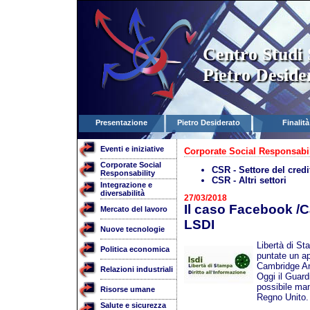
Centro Studi 
Pietro Deside
Presentazione
Pietro Desiderato
Finalità
Eventi e iniziative
Corporate Social Responsabil
Corporate Social
CSR - Settore del credi
Responsability
CSR - Altri settori
Integrazione e
diversabilità
27/03/2018
Il caso Facebook /C
Mercato del lavoro
LSDI
Nuove tecnologie
Libertà di St
Politica economica
puntate un a
Cambridge An
Relazioni industriali
Oggi il Guardia
possibile man
Risorse umane
Regno Unito.
Salute e sicurezza