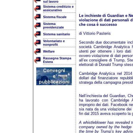
sul lavoro
Sistema creditizio e
assicurativo
Le inchieste di Guardian e N
Sistema fiscale
violazione di dati personali 
Sistema
che cosa è successo
previdenziale
di Vittorio Pasteris
Sistema sanitario
Volontariato e
Secondo due documentate inch
nonprofit
società Cambridge Analytica ha
utenti per ottenere i loro dat
Welfare
ovvero violazione di dati person
Rassegna Stampa
all’ex consigliere di Trump, S
Estera
elettorali di Donald Trump stess
Cambridge Analytica nel 2014
dollari dal finanziatore repu
stratega della campagna preside
Nell’inchiesta del Guardian, Chr
ha lavorato con Cambridge An
improprio dei dati. Facebook neg
sia nata da una violazione de
fin dal 2015 aveva scoperto la 
A whistleblower has revealed 
company owned by the hedge fu
the time by Trump’s key advis