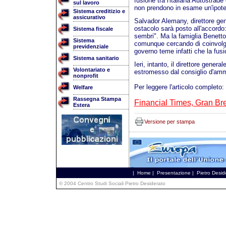
fusione tra l'italiana Autostrade
sul lavoro
non prendono in esame un'ipotes
Sistema creditizio e
assicurativo
Salvador Alemany, direttore gen
ostacolo sarà posto all'accordo:
Sistema fiscale
sembri". Ma la famiglia Benetto
Sistema
comunque cercando di coinvolgere 
previdenziale
governo teme infatti che la fus
Sistema sanitario
Ieri, intanto, il direttore gener
Volontariato e
estromesso dal consiglio d'ammi
nonprofit
Per leggere l'articolo completo:
Welfare
Rassegna Stampa
Financial Times, Gran Bre
Estera
Versione per stampa
|
Home
|
Presentazione
|
Pietro Desid
© 2004 Centro Studi Sociali Pietro Desiderato