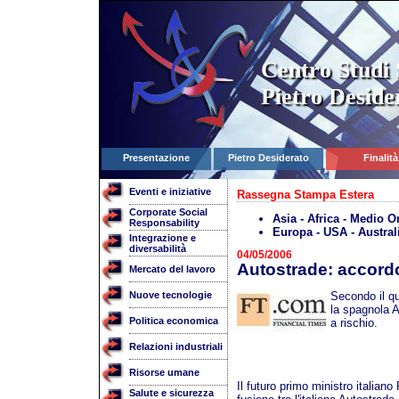
Centro Studi 
Pietro Deside
Presentazione
Pietro Desiderato
Finalità
Eventi e iniziative
Rassegna Stampa Estera
Corporate Social
Asia - Africa - Medio O
Responsability
Europa - USA - Austral
Integrazione e
diversabilità
04/05/2006
Autostrade: accordo
Mercato del lavoro
Nuove tecnologie
Secondo il qu
la spagnola A
Politica economica
a rischio.
Relazioni industriali
Risorse umane
Il futuro primo ministro italian
Salute e sicurezza