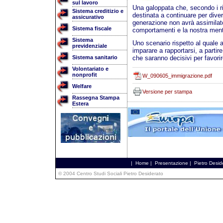
sul lavoro
Una galoppata che, secondo i ri
Sistema creditizio e
destinata a continuare per div
assicurativo
generazione non avrà assimilato ,
Sistema fiscale
comportamenti e la nostra ment
Sistema
Uno scenario rispetto al quale 
previdenziale
imparare a rapportarsi, a partir
Sistema sanitario
che saranno decisivi per favorire
Volontariato e
nonprofit
W_090605_immigrazione.pdf
Welfare
Versione per stampa
Rassegna Stampa
Estera
|
Home
|
Presentazione
|
Pietro Desid
© 2004 Centro Studi Sociali Pietro Desiderato