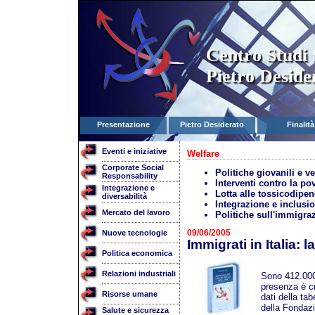
Centro Studi 
Pietro Deside
Presentazione
Pietro Desiderato
Finalità
Eventi e iniziative
Welfare
Corporate Social
Politiche giovanili e v
Responsability
Interventi contro la po
Integrazione e
Lotta alle tossicodipe
diversabilità
Integrazione e inclusi
Mercato del lavoro
Politiche sull'immigra
09/06/2005
Nuove tecnologie
Immigrati in Italia:
Politica economica
Relazioni industriali
Sono 412.000 i
presenza è cr
Risorse umane
dati della tab
della Fondazi
Salute e sicurezza