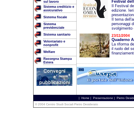
Festival del
sul lavoro
Il Festival d
Sistema creditizio e
edizione. Ie
assicurativo
presentazion
Sistema fiscale
Il tema dell'
personaggi d
Sistema
previdenziale
svolgimento 
Sistema sanitario
23/11/2004
Quaderno A
Volontariato e
La riforma de
nonprofit
il ruolo del s
Welfare
finanziamento
Rassegna Stampa
Estera
|
Home
|
Presentazione
|
Pietro Desid
© 2004 Centro Studi Sociali Pietro Desiderato