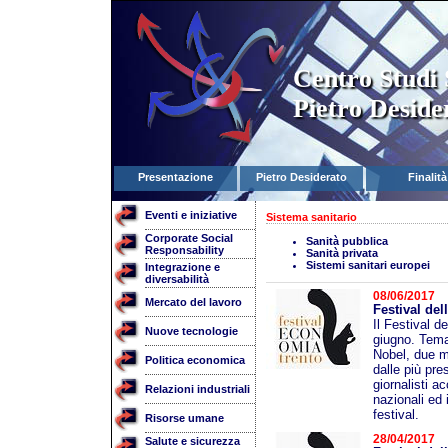
Centro Studi 
Pietro Deside
Presentazione
Pietro Desiderato
Finalità
Eventi e iniziative
Sistema sanitario
Corporate Social
Sanità pubblica
Responsability
Sanità privata
Sistemi sanitari europei
Integrazione e
diversabilità
08/06/2017
Mercato del lavoro
Festival del
Il Festival d
Nuove tecnologie
giugno. Tema
Nobel, due mi
Politica economica
dalle più pre
giornalisti a
Relazioni industriali
nazionali ed 
festival.
Risorse umane
28/04/2017
Salute e sicurezza