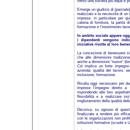
verso una società più equa e pi
Emerge un giudizio di (parziale
realizzato e la necessità di un
imprese, in particolare per qua
catena di fornitura, la parità d
formazione e l’inserimento lavor
In ambito sociale appare oggi
i dipendenti vengono indi
iniziative rivolte al loro bene
La concezione di benessere si 
che alle dimensioni tradizion
anche a dimensioni “nuove” (ben
Ciò implica un forte impegno 
azienda: qualità del lavoro, we
inclusione, formazione.
Risulta oggi necessario per dar
imprese l’impegno diretto a f
rispondendo alle loro aspettat
flessibilità e a realizzare iniz
miglioramento della qualità dell
Decisiva, su ognuno di questi 
finalizzate a rendere più effic
con le organizzazioni non prof
istituzioni formative (scuole e U