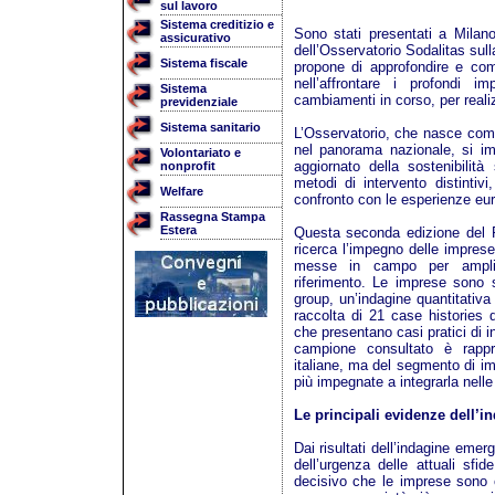
sul lavoro
Sistema creditizio e
Sono stati presentati a Milano
assicurativo
dell’Osservatorio Sodalitas sull
Sistema fiscale
propone di approfondire e comu
nell’affrontare i profondi 
Sistema
cambiamenti in corso, per reali
previdenziale
Sistema sanitario
L’Osservatorio, che nasce com
nel panorama nazionale, si im
Volontariato e
aggiornato della sostenibilità
nonprofit
metodi di intervento distintiv
Welfare
confronto con le esperienze eu
Rassegna Stampa
Estera
Questa seconda edizione del 
ricerca l’impegno delle imprese,
messe in campo per amplifi
riferimento. Le imprese sono s
group, un’indagine quantitativ
raccolta di 21 case histories
che presentano casi pratici di in
campione consultato è rappre
italiane, ma del segmento di imp
più impegnate a integrarla nelle
Le principali evidenze dell’i
Dai risultati dell’indagine eme
dell’urgenza delle attuali sfi
decisivo che le imprese sono c