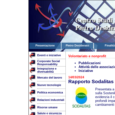
Centro Studi 
Pietro Deside
Presentazione
Pietro Desiderato
Finalità
Eventi e iniziative
Volontariato e nonprofit
Corporate Social
Pubblicazioni
Responsability
Attività delle associazi
Integrazione e
Iniziative
diversabilità
14/03/2024
Mercato del lavoro
Rapporto Sodalitas
Nuove tecnologie
Presentata a 
Politica economica
sulla Sosteni
evidenzia il c
Relazioni industriali
profondi impa
cambiamenti 
Risorse umane
Salute e sicurezza