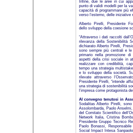
Infine, due le aree in cui ap
punto di validi modelli per la va
capacità di programmare più ef
verso l’esterno, delle iniziative
Alberto Pirelli, Presidente F
dello sviluppo della coesione s
“Attraverso i dati raccolti dal
rilevanza della Sostenibilità 
dichiarato Alberto Pirelli, Pres
sono sempre più centrali e l
primario nella promozione di a
aspetti della crisi sociale in a
realizzare con credibilità, ca
tempo una strategia multistake
e lo sviluppo della società. 
rilevate attraverso l’Osserva
Presidente Pirelli, “intende af
una strategia di sostenibilità 
l’impresa come protagonista del
Al convegno tenutosi in As
Sodalitas Alberto Pirelli, sono
Assolombarda, Paolo Anselmi,
del Comitato Scientifico dell’
Network Italia, Cristina Bomb
Presidente Gruppo Tecnico Res
Paolo Bonassi, Responsabile D
Social Impact Intesa Sanpaolo