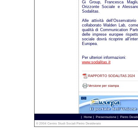
Gi Group, Francesca Magliu
Orizzonte Sociale e Alessan
Sodalitas.
Alle attività dell’Osservato
collaborato Walden Lab, com
qualità di Communication Part
delle imprese europee rispett
sociale dovrà ricoprire all’in
Europea.
Per ulteriori informazioni:
www.sodalitas.it
RAPPORTO SODALITAS 2024
Versione per stampa
|
Home
|
Presentazione
|
Pietro Desid
© 2004 Centro Studi Sociali Pietro Desiderato