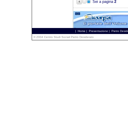
Sei a pagina
2
|
Home
|
Presentazione
|
Pietro Desid
© 2004 Centro Studi Sociali Pietro Desiderato