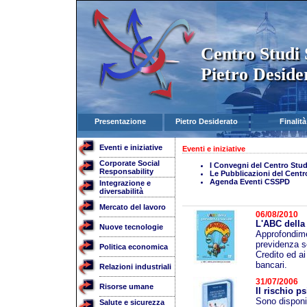
Centro Studi 
Pietro Deside
Presentazione
Pietro Desiderato
Finalità
Eventi e iniziative
Eventi e iniziative
Corporate Social
I Convegni del Centro Stud
Responsability
Le Pubblicazioni del Centr
Agenda Eventi CSSPD
Integrazione e
diversabilità
Mercato del lavoro
06/08/2010
L'ABC della
Nuove tecnologie
Approfondime
previdenza so
Politica economica
Credito ed ai
bancari.
Relazioni industriali
31/07/2006
Risorse umane
Il rischio p
Sono disponib
Salute e sicurezza