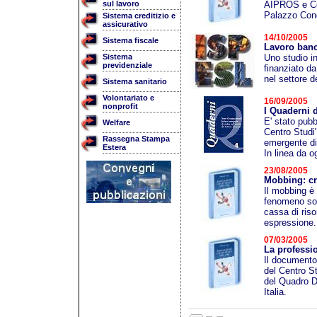
sul lavoro
AIPROS e Cen
Palazzo Cong
Sistema creditizio e
assicurativo
14/10/2005
Sistema fiscale
Lavoro banc
Sistema
Uno studio in
previdenziale
finanziato da
nel settore d
Sistema sanitario
Volontariato e
16/09/2005
nonprofit
I Quaderni 
E' stato pubb
Welfare
Centro Studi"
Rassegna Stampa
emergente di 
Estera
In linea da o
23/08/2005
Mobbing: cri
Il mobbing è
fenomeno soc
cassa di riso
espressione.
07/03/2005
La professio
Il documento,
del Centro St
del Quadro Dir
Italia.