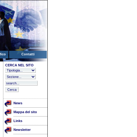
fico
Contatti
CERCA NEL SITO
News
Mappa del sito
Links
Newsletter