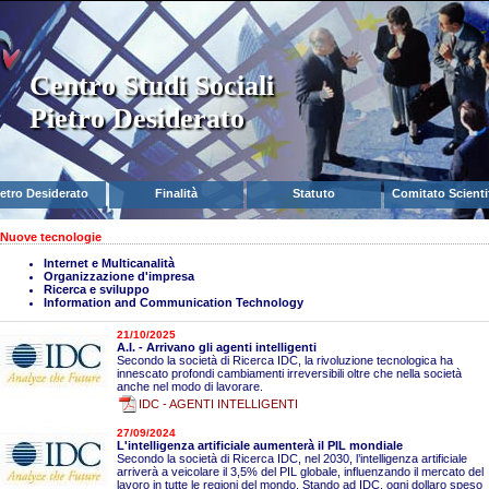
Centro Studi Sociali
Pietro Desiderato
ietro Desiderato
Finalità
Statuto
Comitato Scienti
Nuove tecnologie
Internet e Multicanalità
Organizzazione d'impresa
Ricerca e sviluppo
Information and Communication Technology
21/10/2025
A.I. - Arrivano gli agenti intelligenti
Secondo la società di Ricerca IDC, la rivoluzione tecnologica ha
innescato profondi cambiamenti irreversibili oltre che nella società
anche nel modo di lavorare.
IDC - AGENTI INTELLIGENTI
27/09/2024
L'intelligenza artificiale aumenterà il PIL mondiale
Secondo la società di Ricerca IDC, nel 2030, l’intelligenza artificiale
arriverà a veicolare il 3,5% del PIL globale, influenzando il mercato del
lavoro in tutte le regioni del mondo. Stando ad IDC, ogni dollaro speso