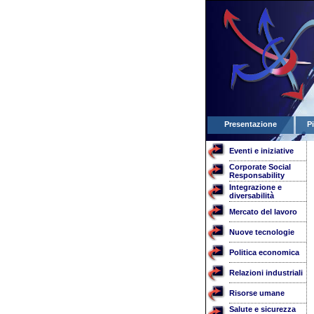
Presentazione
P
Eventi e iniziative
Corporate Social
Responsability
Integrazione e
diversabilità
Mercato del lavoro
Nuove tecnologie
Politica economica
Relazioni industriali
Risorse umane
Salute e sicurezza