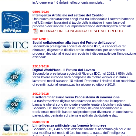
in AI genererà 4,6 dollari nell’economia mondiale..
05/06/2024
Intelligenza Artificiale nel settore del Credito
Una nuova dichiarazione congiunta tra i sindacati e il settore bancario
nell’UE mette i lavoratori al tavolo delle trattative in ogni fase del
processo decisionale e di implementazione dell’intelligenza artificiale.
DICHIARAZIONE CONGIUNTA SULL'A.I. NEL CREDITO
06/11/2018
Social collaboration alla base del Futuro del Lavoro"
Secondo la prestigiosa società di Ricerca IDC, la capacità di far
circolare, di gestire e di utilizzare le informazioni per accelerare i
processi decisionali è oggi un requisito indispensabile per l’innovazione
aziendale.
22/10/2018
Digital WorkPlace - il Futuro del Lavoro
Secondo la prestigiosa società di Ricerca IDC, nel 2022, il 65% della
forza lavoro europea sarà composta da mobile worker e in Italia i
lavoratori mobili saranno 10 milioni. Presentati i risultati di un roadshow
di eventi nazionali organizzati tra giugno ed ottobre 2018.
16/10/2018
Il settore finanziario verso l’ecosistema di innovazione
La trasformazione digitale sta scavando un solco tra le imprese
bancarie che si sono rinnovate e quelle legate a logiche tradizionali.
Secondo IDC banche e assicurazioni devono abbandonare il
tradizionale modello basato sul prodotto per diventare un ecosistema
partecipato, centrato sul cliente e abilitato da digitale e dati.
06/08/2018
L'intelligenza artificiale trasformerà le imprese
Secondo IDC, il 40% delle aziende italiane si aspettano già nel 2018
una modifica nel modo di fare business a causa dell'Intelligenza