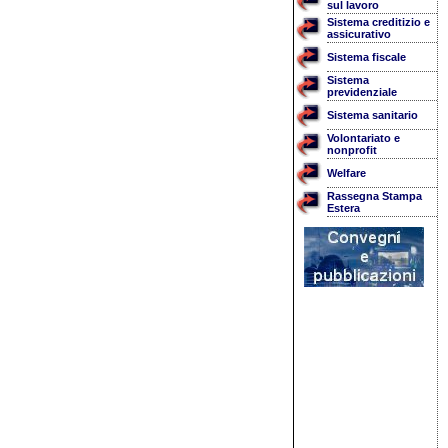
sul lavoro
Sistema creditizio e
assicurativo
Sistema fiscale
Sistema
previdenziale
Sistema sanitario
Volontariato e
nonprofit
Welfare
Rassegna Stampa
Estera