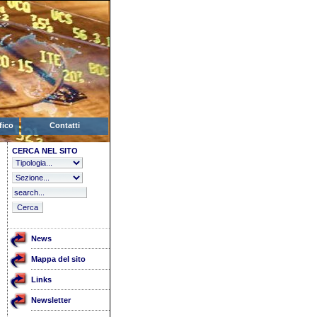
fico
Contatti
CERCA NEL SITO
News
Mappa del sito
Links
Newsletter