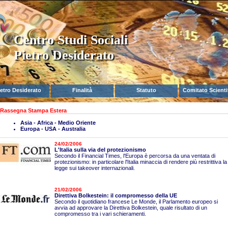
Centro Studi Sociali
Pietro Desiderato
ietro Desiderato
Finalità
Statuto
Comitato Scienti
Rassegna Stampa Estera
Asia - Africa - Medio Oriente
Europa - USA - Australia
24/02/2006
L'Italia sulla via del protezionismo
Secondo il Financial Times, l'Europa è percorsa da una ventata di
protezionismo: in particolare l'Italia minaccia di rendere più restrittiva la
legge sui takeover internazionali.
21/02/2006
Direttiva Bolkestein: il compromesso della UE
Secondo il quotidiano francese Le Monde, il Parlamento europeo si
avvia ad approvare la Direttiva Bolkestein, quale risultato di un
compromesso tra i vari schieramenti.