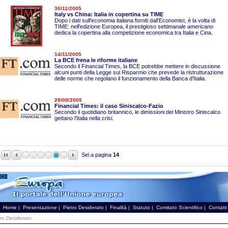
30/11/2005
Italy vs China: Italia in copertina su TIME
Dopo i dati sull’economia italiana forniti dall’Economist, è la volta di
TIME: nell'edizione Europea, il prestigioso settimanale americano
dedica la copertina alla competizione economica tra Italia e Cina.
14/11/2005
La BCE frena le riforme italiane
Secondo il Financial Times, la BCE potrebbe mettere in discussione
alcuni punti della Legge sul Risparmio che prevede la ristrutturazione
delle norme che regolano il funzionamento della Banca d'Italia.
29/09/2005
Financial Times: il caso Siniscalco-Fazio
Secondo il quotidiano britannico, le dimissioni del Ministro Siniscalco
gettano l'Italia nella crisi.
Sei a pagina
14
Home
|
Presentazione
|
Pietro Desiderato
|
Finalità
|
Statuto
|
Comitato Scientifico
|
Contatti
tro Desiderato