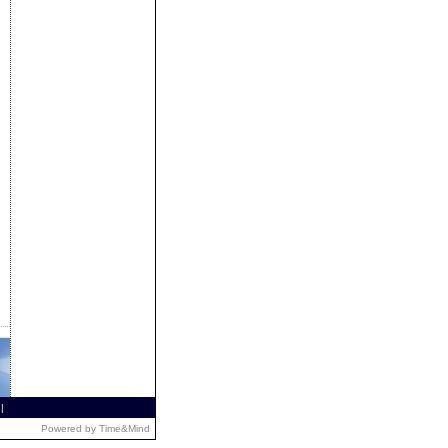
|
Powered by
Time&Mind