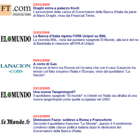
23/01/2006
Draghi entra a palazzo Koch
L'assunzione della carica di Governatore della Banca d'Italia da parte
di Mario Draghi, vista dal Financial Times.
11/01/2006
La Banca d'Italia rigetta l'OPA Unipol su BNL
La vicenda BNL, vista dal quotiano spagnolo El Mundo, alla luce del no
di Bankitalia in relazione all'OPA di Unipol.
05/01/2006
A corto di Gas
Il braccio di ferro tra Russia ed Ucraina che con il caso Gasprom ha
tenuto col fiato sospeso l'Italia e l'Europa, visto dal quotidiano "La
Naciòn".
23/12/2005
Una nuova Tangentopoli?
Il quotidiano spagnolo "El mundo" si chiede se l'Italia sia all'alba di una
nuova tangentopoli come quella scoppiata nel 1993.
22/12/2005
Dimissioni Fazio: sollievo a Roma e Francoforte
Secondo il quotidiano francese "Le Monde", questo è il sentimento
condiviso dalla classe politica italiana dopo le dimissioni del
Governatore della Banca d'Italia.