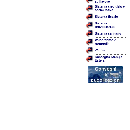
sul lavoro
Sistema creditizio e
assicurativo
Sistema fiscale
Sistema
previdenziale
Sistema sanitario
Volontariato e
nonprofit
Welfare
Rassegna Stampa
Estera