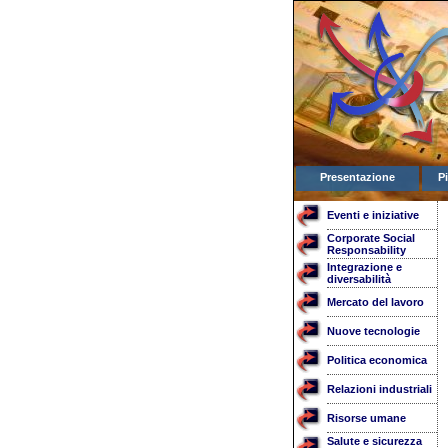
Presentazione
P
Eventi e iniziative
Corporate Social
Responsability
Integrazione e
diversabilità
Mercato del lavoro
Nuove tecnologie
Politica economica
Relazioni industriali
Risorse umane
Salute e sicurezza