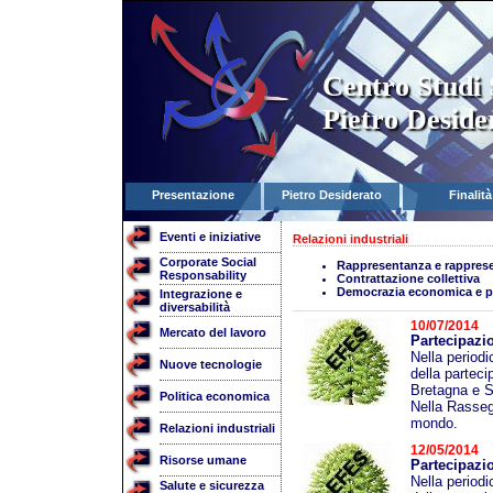
Centro Studi 
Pietro Deside
Presentazione
Pietro Desiderato
Finalità
Eventi e iniziative
Relazioni industriali
Corporate Social
Rappresentanza e rapprese
Responsability
Contrattazione collettiva
Democrazia economica e p
Integrazione e
diversabilità
10/07/2014
Mercato del lavoro
Partecipazio
Nella period
Nuove tecnologie
della parteci
Bretagna e St
Politica economica
Nella Rassegn
mondo.
Relazioni industriali
12/05/2014
Risorse umane
Partecipazio
Nella period
Salute e sicurezza