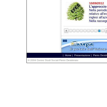
10/09/2012
L'approccio 
Nella periodi
relativo all'
inglesi all'az
Nella rassegn
|
Home
|
Presentazione
|
Pietro Desid
© 2004 Centro Studi Sociali Pietro Desiderato