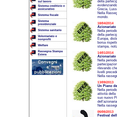
della parteci
sul lavoro
evidenziando
Sistema creditizio e
Grecia, Luss
assicurativo
Nella Rassegn
Sistema fiscale
mondo.
Sistema
18/04/2014
previdenziale
Azionariato
Sistema sanitario
Nella period
della parteci
Volontariato e
Europa, dist
nonprofit
borsa rispet
Welfare
stampa, notiz
Rassegna Stampa
14/01/2014
Estera
Azionariato 
Nella periodi
partecipazion
rilevando che
livelli preced
Nella rassegn
13/09/2013
Un Piano del
Nella periodi
attività del
suo nuovo Pi
dell’azionari
Nella rassegn
06/06/2013
Festival de