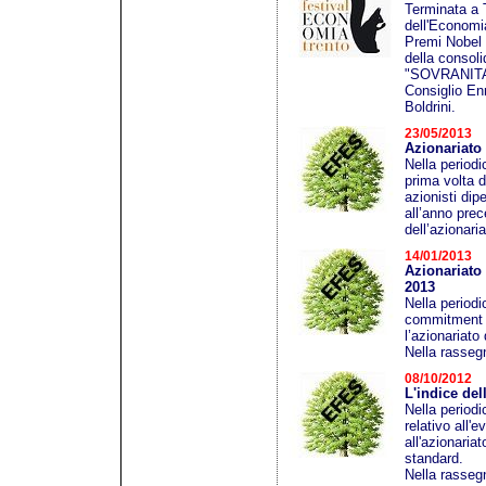
Terminata a T
dell'Economia
Premi Nobel 
della consol
"SOVRANITA'
Consiglio En
Boldrini.
23/05/2013
Azionariato 
Nella periodi
prima volta da
azionisti dip
all’anno pre
dell’azionari
14/01/2013
Azionariato
2013
Nella period
commitment 
l’azionariato
Nella rassegn
08/10/2012
L'indice del
Nella periodi
relativo all'
all'azionaria
standard.
Nella rassegn